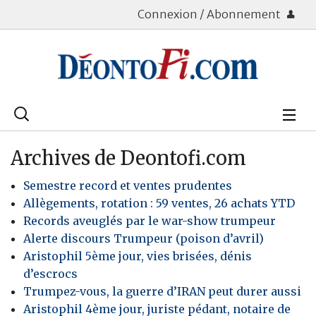
Connexion / Abonnement
Rechercher
:
Déontologie
Archives de Deontofi.com
Bourse
Semestre record et ventes prudentes
Allègements, rotation : 59 ventes, 26 achats YTD
Placements
Records aveuglés par le war-show trumpeur
Alerte discours Trumpeur (poison d’avril)
Assurance Vie
Aristophil 5ème jour, vies brisées, dénis
d’escrocs
Patrimoine
Trumpez-vous, la guerre d’IRAN peut durer aussi
Immobilier
Aristophil 4ème jour, juriste pédant, notaire de