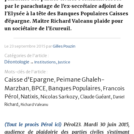
par le parachutage de l'ex-secrétaire adjoint de
Banque
l'Elysée à la tête des Banques Populaires Caisses
d'épargne. Maître Richard Valeanu plaide pour
un sociétaire de l'Ecureuil.
Le
23 septembre 2015
par
Gilles Pouzin
Catégories de l'article :
Déontologie
→
Institutions
Justice
Mots-clés de l'article :
Caisse d'Epargne
Peimane Ghaleh-
,
Marzban
BPCE
Banques Populaires
Francois
,
,
,
Pérol
Natixis
,
,
Nicolas Sarkozy
,
,
Claude Guéant
Daniel
,
Richard
Richard Valeanu
(Tout le procès Pérol ici)
Pérol23. Mardi 30 juin 2015,
audience de plaidoirie des parties civiles s’estimant