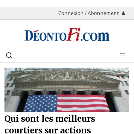
Connexion / Abonnement
Rechercher
:
Déontologie
Bourse
Placements
Assurance Vie
Qui sont les meilleurs
Patrimoine
courtiers sur actions