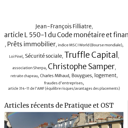
Jean-François Filliatre
,
article L 550-1 du Code monétaire et fina
Prêts immobilier
,
,
,
indice MSCI World (Bourse mondiale)
Truffle Capital
Sécurité sociale
,
,
,
Loi Pinel
Christophe Samper
,
,
association Sherpa
,
,
Bouygues
,
logement
,
Charles Milhaud
retraite chapeau
,
fraudes d'entreprises
article 314-11 de l'AMF (équilibre risques/avantages des placements)
Articles récents de Pratique et OST