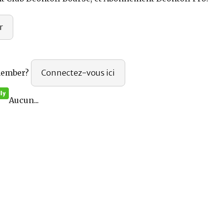
r
member?
Connectez-vous ici
Aucun...