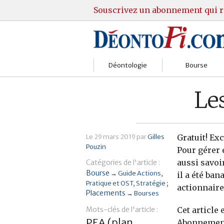
Souscrivez un abonnement qui r
Déontologie
Bourse
Sociétés
Courtiers
Les
Gestion
Guide Actions
Institutions
Guide Sicav
Le
29 mars 2019
par
Gilles
Gratuit! Ex
Pouzin
Pour gérer 
Marchés
Stratégie
aussi savoi
Catégories de l'article :
Bourse
→
Guide Actions
il a été ban
Relations clients
Marchés
Pratique et OST
Stratégie
actionnaire
Placements
→
Bourses
Réglementation
Pratique et OST
Mots-clés de l'article :
Cet article
PEA (plan
Abonnement
Justice