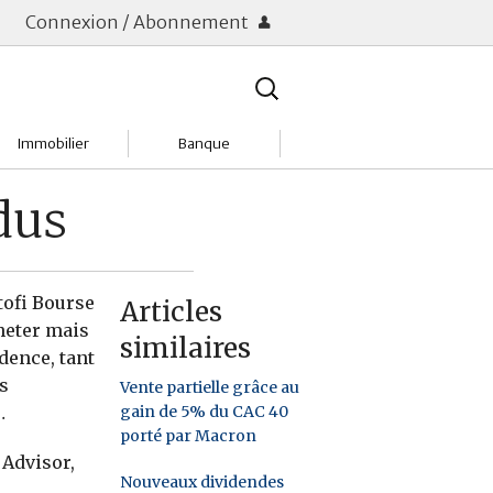
Connexion / Abonnement
Rechercher
:
Immobilier
Banque
Charges
Changer de banque
ndus
Acheter
Comptes & Livrets
Investir
Emprunter
tofi Bourse
Articles
heter mais
similaires
Location
Frais bancaires
dence, tant
ts
Vente partielle grâce au
Tendances
Placements & banques
gain de 5% du CAC 40
…
porté par Macron
Réclamations
 Advisor,
Nouveaux dividendes