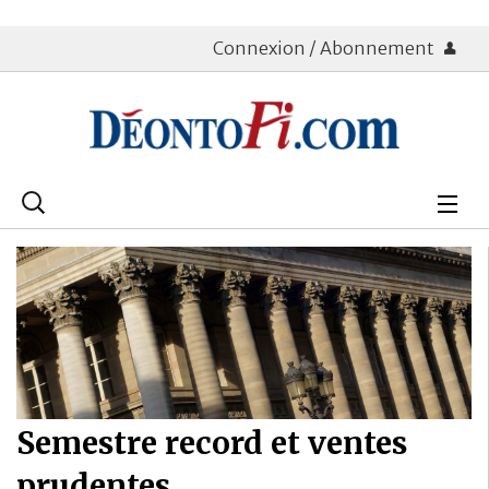
Connexion / Abonnement
Rechercher
:
Déontologie
Bourse
Placements
Assurance Vie
Semestre record et ventes
Patrimoine
prudentes