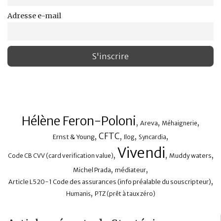
Adresse e-mail
Hélène Feron-Poloni
,
,
,
Areva
Méhaignerie
CFTC
,
,
,
,
Ernst & Young
Ilog
Syncardia
Vivendi
,
,
,
Code CB CVV (card verification value)
Muddy waters
,
,
Michel Prada
médiateur
,
Article L520-1 Code des assurances (info préalable du souscripteur)
,
Humanis
PTZ (prêt à taux zéro)