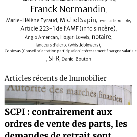
Franck Normandin
,
Michel Sapin
Marie-Hélène Eyraud
,
,
,
revenu disponible
Article 223-1 de l’AMF (info sincère)
,
notaire
,
,
,
Hogan Lovels
Anglo American
,
lanceurs d’alerte (whistleblowers)
Copiesas (Conseil orientation participation intéressement épargne salariale 
SFR
,
,
Daniel Bouton
Articles récents de Immobilier
SCPI : contrairement aux
ordres de vente des parts, les
demandes de retrait sont