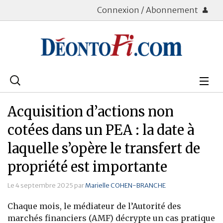
Connexion / Abonnement
Rechercher
:
Déontologie
Acquisition d’actions non
Bourse
cotées dans un PEA : la date à
laquelle s’opère le transfert de
Placements
propriété est importante
Assurance Vie
Le 4 septembre 2025 par
Marielle COHEN-BRANCHE
Patrimoine
Chaque mois, le médiateur de l’Autorité des
Immobilier
marchés financiers (AMF) décrypte un cas pratique