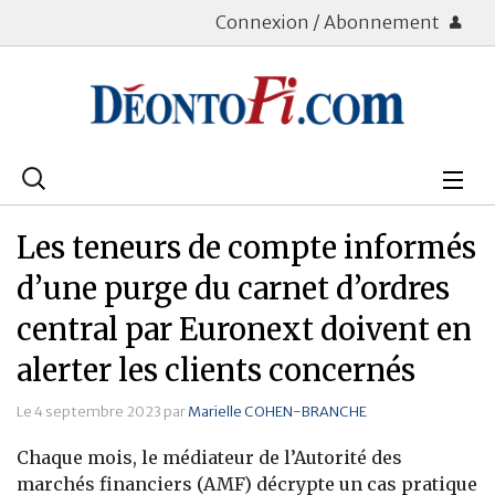
Connexion / Abonnement
Rechercher
:
Déontologie
Les teneurs de compte informés
Bourse
d’une purge du carnet d’ordres
central par Euronext doivent en
Placements
alerter les clients concernés
Assurance Vie
Le 4 septembre 2023 par
Marielle COHEN-BRANCHE
Patrimoine
Chaque mois, le médiateur de l’Autorité des
Immobilier
marchés financiers (AMF) décrypte un cas pratique