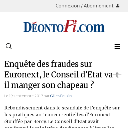
Connexion / Abonnement
Rechercher
:
Déontologie
Enquête des fraudes sur
Bourse
Euronext, le Conseil d’Etat va-t-
il manger son chapeau ?
Placements
Le 19 septembre 2017 par
Gilles Pouzin
Assurance Vie
Rebondissement dans le scandale de l’enquête sur
Patrimoine
les pratiques anticoncurrentielles d’Euronext
étouffée par Bercy. Le Conseil d’Etat avait
Immobilier