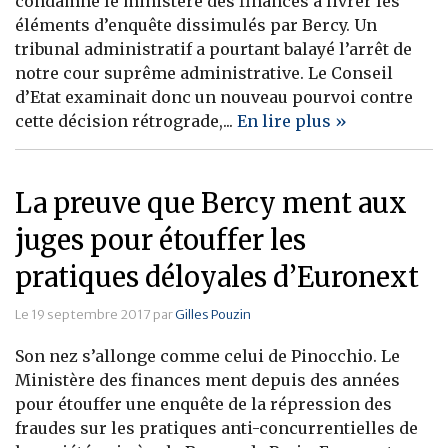
condamné le ministère des finances à livrer les
éléments d’enquête dissimulés par Bercy. Un
Banque
tribunal administratif a pourtant balayé l’arrêt de
notre cour suprême administrative. Le Conseil
d’Etat examinait donc un nouveau pourvoi contre
cette décision rétrograde,...
En lire plus »
La preuve que Bercy ment aux
juges pour étouffer les
pratiques déloyales d’Euronext
Le 19 septembre 2017 par
Gilles Pouzin
Son nez s’allonge comme celui de Pinocchio. Le
Ministère des finances ment depuis des années
pour étouffer une enquête de la répression des
fraudes sur les pratiques anti-concurrentielles de