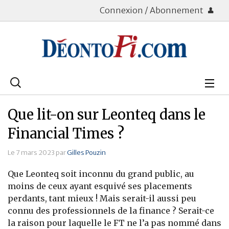
Connexion / Abonnement
Rechercher
:
Déontologie
Que lit-on sur Leonteq dans le
Bourse
Financial Times ?
Placements
Le 7 mars 2023 par
Gilles Pouzin
Que Leonteq soit inconnu du grand public, au
Assurance Vie
moins de ceux ayant esquivé ses placements
perdants, tant mieux ! Mais serait-il aussi peu
Patrimoine
connu des professionnels de la finance ? Serait-ce
Immobilier
la raison pour laquelle le FT ne l’a pas nommé dans