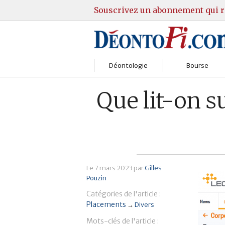
Souscrivez un abonnement qui r
Déontologie
Bourse
Sociétés
Courtiers
Que lit-on s
Gestion
Guide Actions
Institutions
Guide Sicav
Marchés
Stratégie
Le
7 mars 2023
par
Gilles
Pouzin
Relations clients
Marchés
Catégories de l'article :
Réglementation
Pratique et OST
Placements
→
Divers
Mots-clés de l'article :
Justice