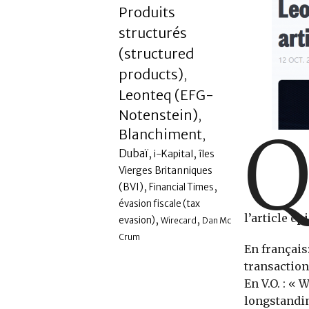
Produits
structurés
(structured
products)
,
Leonteq (EFG-
Notenstein)
,
Blanchiment
,
,
,
Dubaï
i-Kapital
îles
Vierges Britanniques
,
,
(BVI)
Financial Times
évasion fiscale (tax
l’article ép
,
,
evasion)
Wirecard
Dan Mc
Crum
En français
transactions
En V.O. : «
longstandin