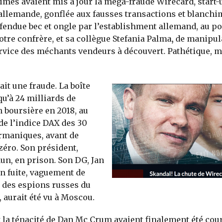
imes avaient mis à jour la méga-fraude Wirecard, start-
llemande, gonflée aux fausses transactions et blanchi
fendue bec et ongle par l’establishment allemand, au po
otre confrère, et sa collègue Stefania Palma
,
de manipul
rvice des méchants vendeurs à découvert. Pathétique, m
ait une fraude. La boîte
qu’à 24 milliards de
n boursière en 2018, au
e l’indice DAX des 30
rmaniques, avant de
 zéro. Son président,
n, en prison. Son DG, Jan
n fuite, vaguement de
 des espions russes du
 aurait été vu à Moscou.
t la ténacité de Dan Mc Crum avaient finalement été co