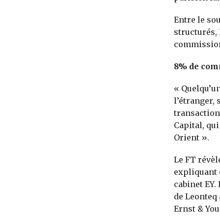
Entre le so
structurés,
commission
8% de comm
« Quelqu’un
l’étranger,
transaction
Capital, qu
Orient ».
Le FT révèl
expliquant 
cabinet EY.
de Leonteq 
Ernst & You