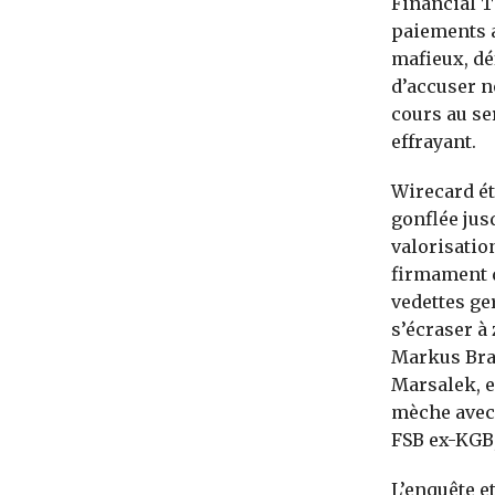
Financial T
paiements a
mafieux, dé
d’accuser n
cours au se
effrayant.
Wirecard ét
gonflée jus
valorisatio
firmament d
vedettes ge
s’écraser à
Markus Brau
Marsalek, e
mèche avec
FSB ex-KGB,
L’enquête e