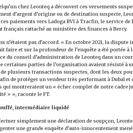
elqu’un chez Leonteq a découvert ces versements susp
ent d’argent d’origine ou de destination suspecte, Leo
 ces paiements vers Ladoga BVI à Tracfin, le service de l
 français rattaché au ministère des finances à Bercy.
ns n’étaient pas d’accord. « En octobre 2021, la dispute 
lait faire et sur la profondeur de l’enquête a été portée à l
e du conseil d’administration de Leonteq dans un cour
ue certaines parties de l’organisation avaient résisté à
de plusieurs transactions suspectes, dont les deux pou
afin de protéger un vendeur très performant à Dubaï et d
 qui montreraient un « échec complet de notre cadre ju
té » », raconte le FT.
ouffé, intermédiaire liquidé
ffectuer simplement une déclaration de soupçon, Leonte
ligenter une grande enquête d’auto-innocentement men