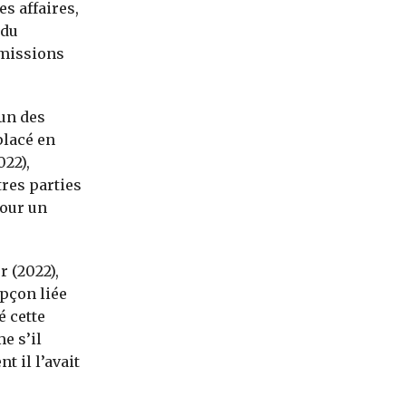
es affaires,
 du
mmissions
un des
placé en
022),
tres parties
pour un
r (2022),
pçon liée
é cette
e s’il
t il l’avait