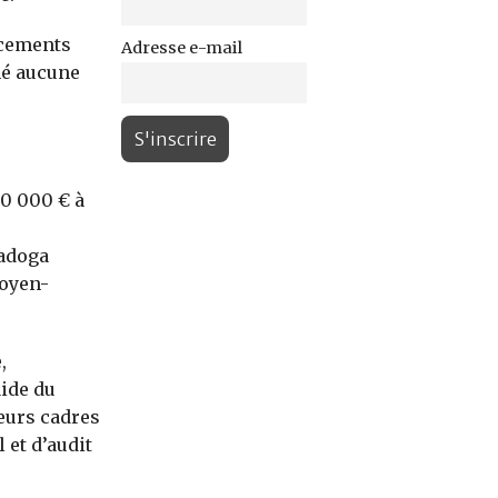
acements
Adresse e-mail
hé aucune
20 000 € à
Ladoga
Moyen-
,
aide du
ieurs cadres
 et d’audit