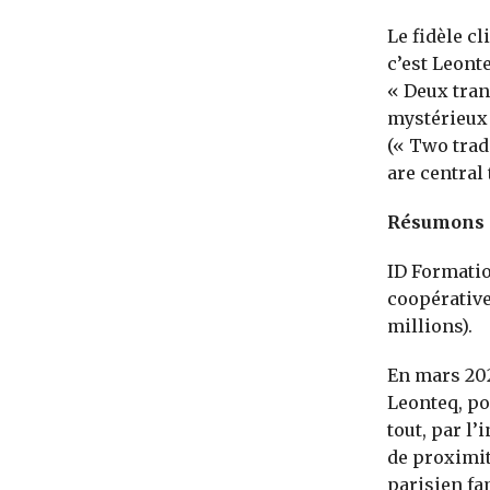
Le fidèle cl
c’est Leont
« Deux tran
mystérieux 
(« Two trad
are central 
Résumons c
ID Formatio
coopérative,
millions).
En mars 202
Leonteq, po
tout, par l
de proximit
parisien fa