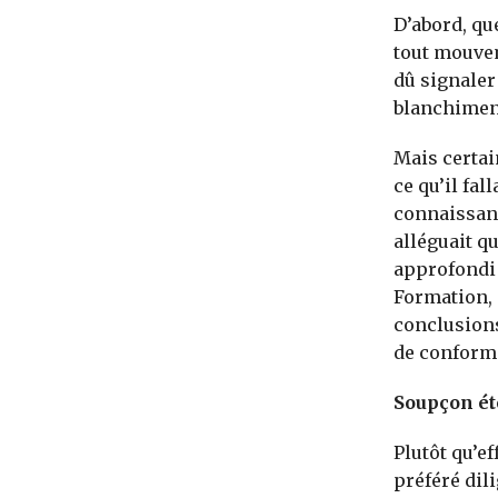
D’abord, qu
tout mouvem
dû signaler
blanchiment
Mais certai
ce qu’il fal
connaissanc
alléguait q
approfondi 
Formation, 
conclusions
de conformi
Soupçon ét
Plutôt qu’e
préféré di