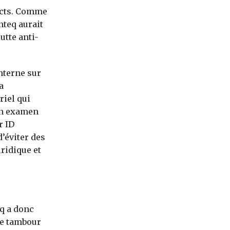
ects. Comme
nteq aurait
utte anti-
interne sur
a
riel qui
 un examen
r ID
’éviter des
ridique et
q a donc
ée tambour