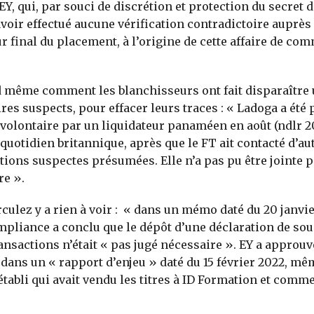
EY, qui, par souci de discrétion et protection du secret d
voir effectué aucune vérification contradictoire auprès
r final du placement, à l’origine de cette affaire de co
 même comment les blanchisseurs ont fait disparaître 
res suspects, pour effacer leurs traces : « Ladoga a été 
 volontaire par un liquidateur panaméen en août (ndlr 2
 quotidien britannique, après que le FT ait contacté d’au
tions suspectes présumées. Elle n’a pas pu être jointe 
e ».
rculez y a rien à voir : « dans un mémo daté du 20 janvie
pliance a conclu que le dépôt d’une déclaration de sou
ansactions n’était « pas jugé nécessaire ». EY a approuv
dans un « rapport d’enjeu » daté du 15 février 2022, mêm
établi qui avait vendu les titres à ID Formation et commen