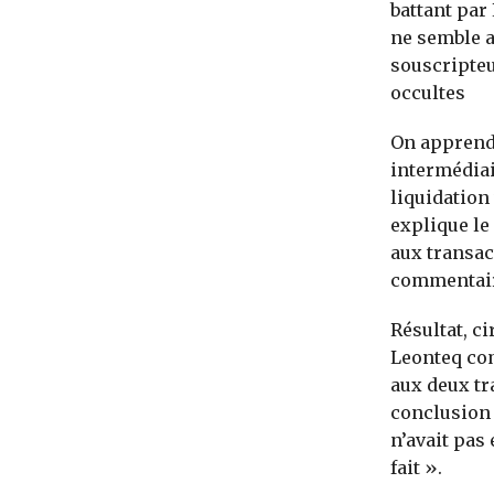
battant par 
ne semble a
souscripteu
occultes
On apprend
intermédiai
liquidation
explique le
aux transac
commentair
Résultat, ci
Leonteq com
aux deux tr
conclusion 
n’avait pas 
fait ».