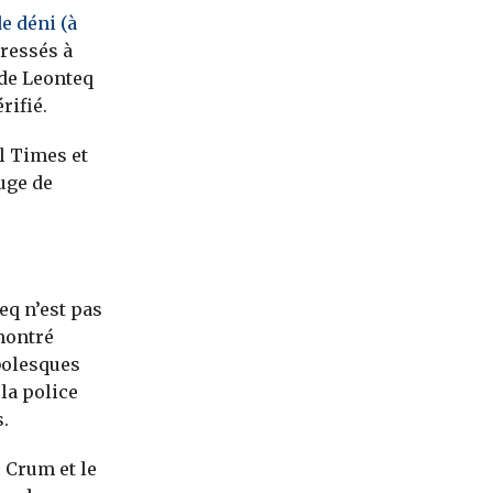
 déni (à
dressés à
 de Leonteq
rifié.
l Times et
uge de
eq n’est pas
 montré
bolesques
la police
.
c Crum et le