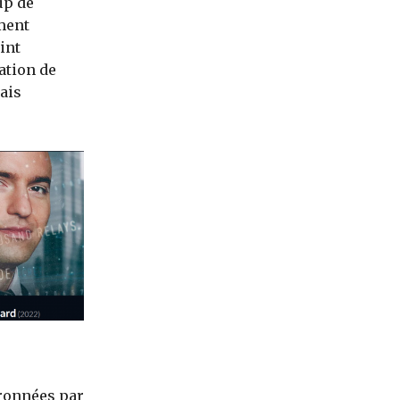
up de
ment
int
ation de
ais
uronnées par