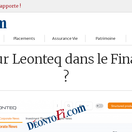
apporte !
Placements
Assurance Vie
Patrimoine
Bourses
Assureurs
Bilan Patrimoine
ur Leonteq dans le Fi
Fonds d’investissments
Choisir
Conseil Gestion
?
Assurance vie
Comprendre
Objectifs & stratégie
Livrets
Contrats
Retraite
Immobilier
Gérer
Transmission
Divers