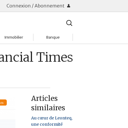
Connexion / Abonnement
Rechercher
:
Immobilier
Banque
Charges
Changer de banque
nancial Times
Acheter
Comptes & Livrets
Investir
Emprunter
Location
Frais bancaires
Articles
Tendances
Placements & banques
similaires
Réclamations
Au cœur de Leonteq,
une conformité