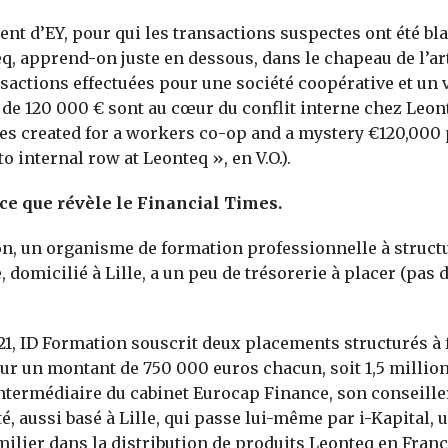
ient d’EY, pour qui les transactions suspectes ont été bl
eq, apprend-on juste en dessous, dans le chapeau de l’art
sactions effectuées pour une société coopérative et un
de 120 000 € sont au cœur du conflit interne chez Leon
es created for a workers co-op and a mystery €120,000
to internal row at Leonteq », en V.O.).
e que révèle le Financial Times.
n, un organisme de formation professionnelle à struct
 domicilié à Lille, a un peu de trésorerie à placer (pas 
1, ID Formation souscrit deux placements structurés à
ur un montant de 750 000 euros chacun, soit 1,5 million
’intermédiaire du cabinet Eurocap Finance, son conseille
é, aussi basé à Lille, qui passe lui-même par i-Kapital, 
milier dans la distribution de produits Leonteq en Franc