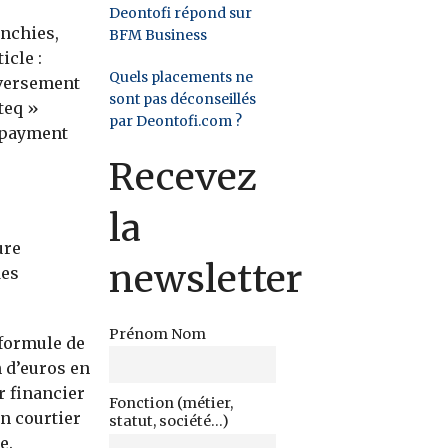
Deontofi répond sur
anchies,
BFM Business
icle :
Quels placements ne
 versement
sont pas déconseillés
teq »
par Deontofi.com ?
 payment
Recevez
la
ure
newsletter
des
Prénom Nom
 formule de
 d’euros en
r financier
Fonction (métier,
un courtier
statut, société...)
e.