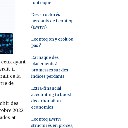
foutraque
Des structurés
perdants de Leonteq
(EMTN)
Leonteq on y croit ou
pas ?
L'arnaque des
 ceux ayant
placements à
rait-il
promesses sur des
rait-ce la
indices perdants
itre de
Extra-financial
accounting to boost
decarbonation
chir des
economics
ctobre 2022.
ades at
Leonteq EMTN
structurés en procès,