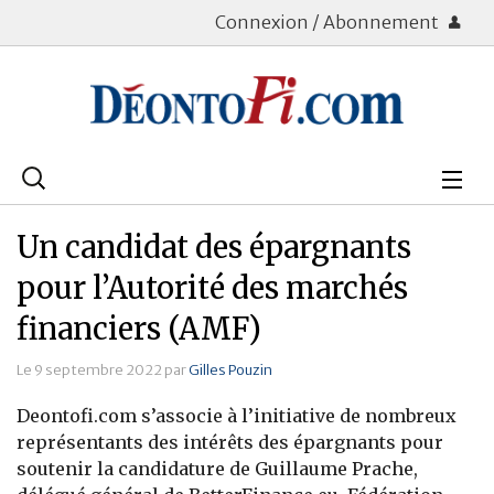
Connexion / Abonnement
Rechercher
:
Déontologie
Un candidat des épargnants
Bourse
pour l’Autorité des marchés
financiers (AMF)
Placements
Le 9 septembre 2022 par
Gilles Pouzin
Assurance Vie
Deontofi.com s’associe à l’initiative de nombreux
Patrimoine
représentants des intérêts des épargnants pour
soutenir la candidature de Guillaume Prache,
Immobilier