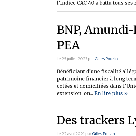
l’indice CAC 40 a battu tous ses 
BNP, Amundi-Ly
PEA
Le 25 juillet 2023 par
Gilles Pouzin
Bénéficiant d’une fiscalité allé
patrimoine financier à long term
cotées et domiciliées dans l’Un
extension, on...
En lire plus »
Des trackers L
Le 22 avril 2021 par
Gilles Pouzin