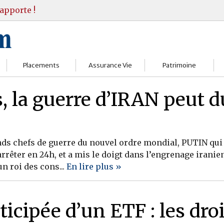
apporte !
Placements
Assurance Vie
Patrimoine
Bourses
Assureurs
Bilan Patrimoine
 la guerre d’IRAN peut d
Fonds d’investissments
Choisir
Conseil Gestion
Assurance vie
Comprendre
Objectifs & stratégie
nds chefs de guerre du nouvel ordre mondial, PUTIN qui a
rêter en 24h, et a mis le doigt dans l’engrenage iranie
Livrets
Contrats
Retraite
un roi des cons...
En lire plus »
Immobilier
Gérer
Transmission
Divers
icipée d’un ETF : les droi