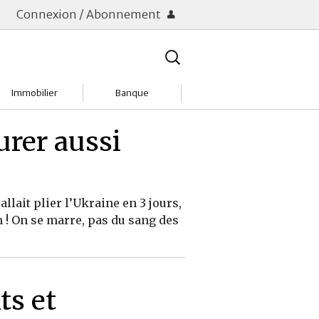
Connexion / Abonnement
Rechercher
:
Immobilier
Banque
Charges
Changer de banque
urer aussi
Acheter
Comptes & Livrets
Investir
Emprunter
llait plier l’Ukraine en 3 jours,
n ! On se marre, pas du sang des
Location
Frais bancaires
Tendances
Placements & banques
Réclamations
ts et