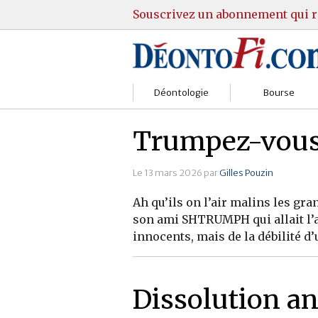
Souscrivez un abonnement qui r
Déontologie
Bourse
Sociétés
Courtiers
Trumpez-vous,
Gestion
Guide Actions
Le 13 mars 2026 par
Gilles Pouzin
Institutions
Guide Sicav
Ah qu’ils on l’air malins les gra
son ami SHTRUMPH qui allait l’ar
Marchés
Stratégie
innocents, mais de la débilité d’
Relations clients
Marchés
Réglementation
Pratique et OST
Dissolution ant
Justice