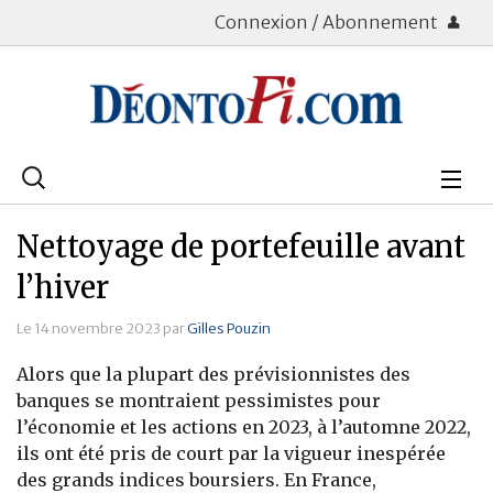
Connexion / Abonnement
Rechercher
:
Déontologie
Nettoyage de portefeuille avant
Bourse
l’hiver
Placements
Le 14 novembre 2023 par
Gilles Pouzin
Alors que la plupart des prévisionnistes des
Assurance Vie
banques se montraient pessimistes pour
l’économie et les actions en 2023, à l’automne 2022,
Patrimoine
ils ont été pris de court par la vigueur inespérée
Immobilier
des grands indices boursiers. En France,