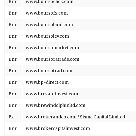
Bnr
www.boursoclick.com
Bnr
www.boursofx.com
Bnr
www.boursoland.com
Bnr
www.boursolev.com
Bnr
www.boursomarket.com
Bnr
www.boursoratrade.com
Bnr
www.boursotrad.com
Bnr
www.bp-direct.com
Bnr
www.brevan-invest.com
Bnr
www.brewindolphinltd.com
Fx
www.brokerandco.com / Sisma Capital Limited
Bnr
www.brokercapitalinvest.com