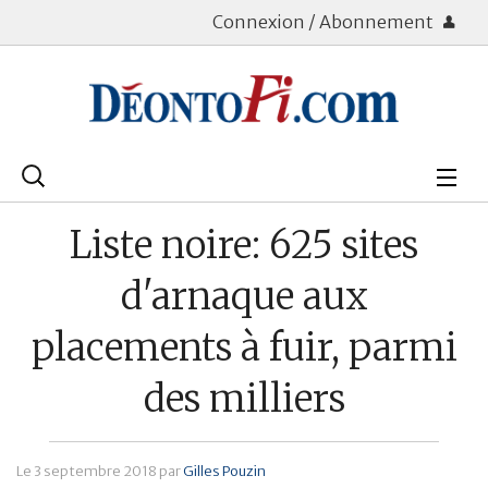
Connexion / Abonnement
Rechercher
:
Déontologie
Liste noire: 625 sites
Bourse
d'arnaque aux
Placements
placements à fuir, parmi
Assurance Vie
des milliers
Patrimoine
Immobilier
Le
3 septembre 2018
par
Gilles Pouzin