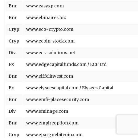
Bnr
www.easyxp.com
Bnr
www.ebinaires.biz
Cryp
www.eco-crypto.com
Cryp
www.ecoin-stock.com
Div
www.ecs-solutions.net
Fx
www.edgecapitalfunds.com / ECF Ltd
Bnr
www.eiffelinvest.com
Fx
www.elyseescapital.com / Elysees Capital
Bnr
www.emfi-placesecurity.com
Div
www.eminage.com
Bnr
www.empireoption.com
Cryp
www.epargnebitcoin.com