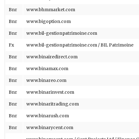
Bnr
www.bhmmarket.com
Bnr
www.bigoption.com
Bnr
www.bil-gestionpatrimoine.com
Fx
www.bil-gestionpatrimoine.com / BIL Patrimoine
Bnr
www.binairedirect.com
Bnr
www.binamax.com
Bnr
www.binareo.com
Bnr
www.binarinvest.com
Bnr
www.binaritrading.com
Bnr
www.binarush.com
Bnr
www.binarycent.com