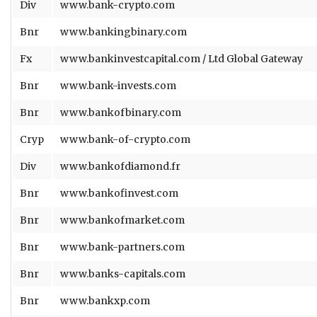
Div
www.bank-crypto.com
Bnr
www.bankingbinary.com
Fx
www.bankinvestcapital.com / Ltd Global Gateway
Bnr
www.bank-invests.com
Bnr
www.bankofbinary.com
Cryp
www.bank-of-crypto.com
Div
www.bankofdiamond.fr
Bnr
www.bankofinvest.com
Bnr
www.bankofmarket.com
Bnr
www.bank-partners.com
Bnr
www.banks-capitals.com
Bnr
www.bankxp.com