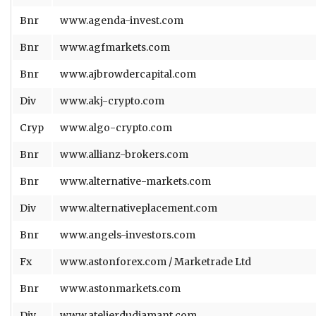
Bnr
www.agenda-invest.com
Bnr
www.agfmarkets.com
Bnr
www.ajbrowdercapital.com
Div
www.akj-crypto.com
Cryp
www.algo-crypto.com
Bnr
www.allianz-brokers.com
Bnr
www.alternative-markets.com
Div
www.alternativeplacement.com
Bnr
www.angels-investors.com
Fx
www.astonforex.com / Marketrade Ltd
Bnr
www.astonmarkets.com
Div
www.atelierdudiamant.com