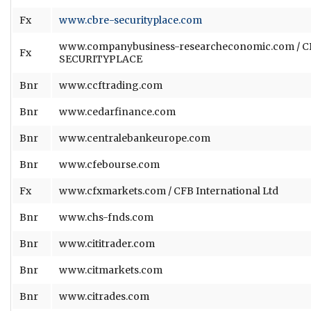
Fx
www.cbre-securityplace.com
www.companybusiness-researcheconomic.com / C
Fx
SECURITYPLACE
Bnr
www.ccftrading.com
Bnr
www.cedarfinance.com
Bnr
www.centralebankeurope.com
Bnr
www.cfebourse.com
Fx
www.cfxmarkets.com / CFB International Ltd
Bnr
www.chs-fnds.com
Bnr
www.cititrader.com
Bnr
www.citmarkets.com
Bnr
www.citrades.com