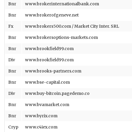
Bnr
www.brokerinternationalbank.com
Bnr
www.brokerofgeneve.net
Fx
www.brokers500.com / Market City Inter. SRL
Bnr
www.brokersoptions-markets.com
Bnr
www.brookfield99.com
Div
www.brookfield99.com
Bnr
www.brooks-partners.com
Bnr
www.bse-capital.com
Div
www.buy-bitcoin.pagedemo.co
Bnr
www.bvamarket.com
Bnr
www.byrix.com
Cryp
www.c4iex.com