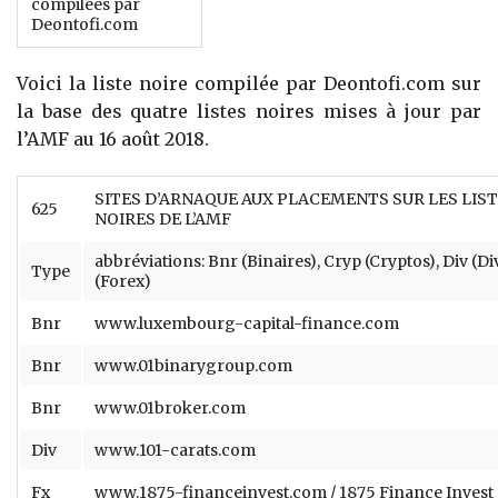
compilées par
Deontofi.com
Voici la liste noire compilée par Deontofi.com sur
la base des quatre listes noires mises à jour par
l’AMF au 16 août 2018.
SITES D’ARNAQUE AUX PLACEMENTS SUR LES LIS
625
NOIRES DE L’AMF
abbréviations: Bnr (Binaires), Cryp (Cryptos), Div (Di
Type
(Forex)
Bnr
www.luxembourg-capital-finance.com
Bnr
www.01binarygroup.com
Bnr
www.01broker.com
Div
www.101-carats.com
Fx
www.1875-financeinvest.com / 1875 Finance Invest