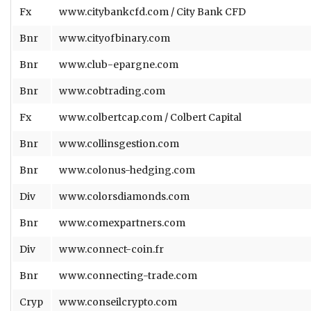
Fx
www.citybankcfd.com / City Bank CFD
Bnr
www.cityofbinary.com
Bnr
www.club-epargne.com
Bnr
www.cobtrading.com
Fx
www.colbertcap.com / Colbert Capital
Bnr
www.collinsgestion.com
Bnr
www.colonus-hedging.com
Div
www.colorsdiamonds.com
Bnr
www.comexpartners.com
Div
www.connect-coin.fr
Bnr
www.connecting-trade.com
Cryp
www.conseilcrypto.com