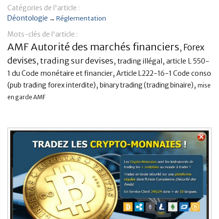
Catégories de l'article :
Banque
Déontologie
→
Réglementation
Mots-clés de l'article :
AMF Autorité des marchés financiers
Forex
,
devises
,
trading sur devises
,
,
trading illégal
article L 550-
,
1 du Code monétaire et financier
Article L222-16-1 Code conso
,
,
(pub trading forex interdite)
binary trading (trading binaire)
mise
en garde AMF