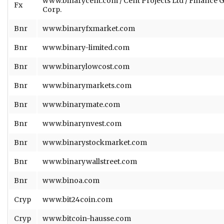
www.binarycent.com / Cent Projects Ltd / Finance 
Fx
Corp.
Bnr
www.binaryfxmarket.com
Bnr
www.binary-limited.com
Bnr
www.binarylowcost.com
Bnr
www.binarymarkets.com
Bnr
www.binarymate.com
Bnr
www.binarynvest.com
Bnr
www.binarystockmarket.com
Bnr
www.binarywallstreet.com
Bnr
www.binoa.com
Cryp
www.bit24coin.com
Cryp
www.bitcoin-hausse.com