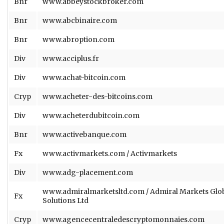
Bnr
www.abbeystockbroker.com
Bnr
www.abcbinaire.com
Bnr
www.abroption.com
Div
www.acciplus.fr
Div
www.achat-bitcoin.com
Cryp
www.acheter-des-bitcoins.com
Div
www.acheterdubitcoin.com
Bnr
www.activebanque.com
Fx
www.activmarkets.com / Activmarkets
Div
www.adg-placement.com
www.admiralmarketsltd.com / Admiral Markets Glo
Fx
Solutions Ltd
Cryp
www.agencecentraledescryptomonnaies.com