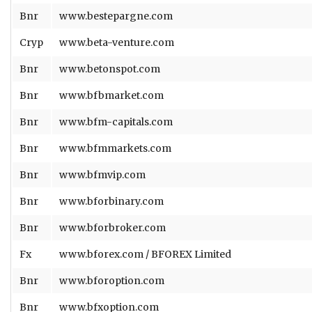
Bnr
www.bestepargne.com
Cryp
www.beta-venture.com
Bnr
www.betonspot.com
Bnr
www.bfbmarket.com
Bnr
www.bfm-capitals.com
Bnr
www.bfmmarkets.com
Bnr
www.bfmvip.com
Bnr
www.bforbinary.com
Bnr
www.bforbroker.com
Fx
www.bforex.com / BFOREX Limited
Bnr
www.bforoption.com
Bnr
www.bfxoption.com