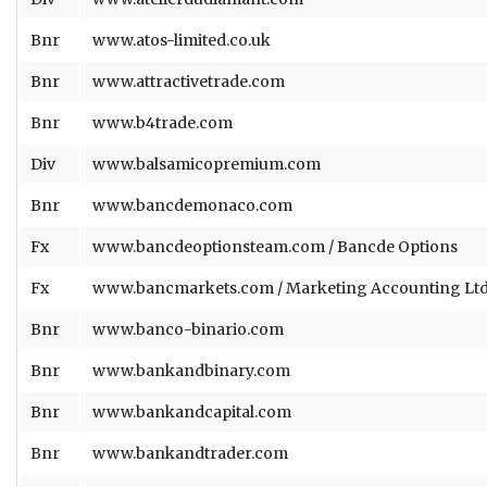
Bnr
www.atos-limited.co.uk
Bnr
www.attractivetrade.com
Bnr
www.b4trade.com
Div
www.balsamicopremium.com
Bnr
www.bancdemonaco.com
Fx
www.bancdeoptionsteam.com / Bancde Options
Fx
www.bancmarkets.com / Marketing Accounting Lt
Bnr
www.banco-binario.com
Bnr
www.bankandbinary.com
Bnr
www.bankandcapital.com
Bnr
www.bankandtrader.com