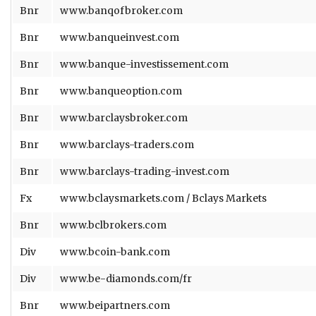
Bnr
www.banqofbroker.com
Bnr
www.banqueinvest.com
Bnr
www.banque-investissement.com
Bnr
www.banqueoption.com
Bnr
www.barclaysbroker.com
Bnr
www.barclays-traders.com
Bnr
www.barclays-trading-invest.com
Fx
www.bclaysmarkets.com / Bclays Markets
Bnr
www.bclbrokers.com
Div
www.bcoin-bank.com
Div
www.be-diamonds.com/fr
Bnr
www.beipartners.com