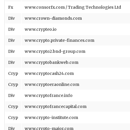
Fx
www.consorfx.com / Trading Technologies Ltd
Div
www.crown-diamonds.com
Div
www.crypteo.io
Div
www.crypto.private-finances.com
Div
www.crypto2.bnd-group.com
Div
www.cryptobankweb.com
Cryp
www.cryptocash24.com
Cryp
www.cryptoeraonline.com
Div
www.cryptofrance.info
Cryp
www.cryptofrancecapital.com
Cryp
www.crypto-institute.com
Div
www.crypto-major.com