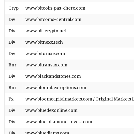
Cryp
www.bitcoin-pas-chere.com
Div
www.bitcoins-central.com
Div
www.bit-crypto.net
Div
www.bitnexx.tech
Div
www.bitoraxe.com
Bnr
www.bitransax.com
Div
www.blackandstones.com
Bnr
www.bloombex-options.com
Fx
www.bloomcapitalmarkets.com / Original Markets 
Div
www.bluedexonline.com
Div
www.blue-diamond-invest.com
Div
www.bluediams.com