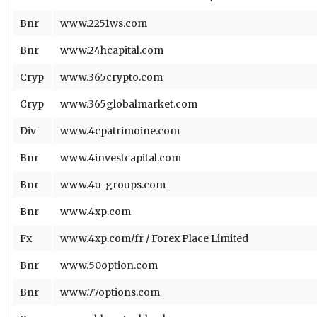
Bnr
www.2251ws.com
Bnr
www.24hcapital.com
Cryp
www.365crypto.com
Cryp
www.365globalmarket.com
Div
www.4cpatrimoine.com
Bnr
www.4investcapital.com
Bnr
www.4u-groups.com
Bnr
www.4xp.com
Fx
www.4xp.com/fr / Forex Place Limited
Bnr
www.50option.com
Bnr
www.77options.com