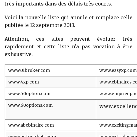
très importants dans des délais très courts.
Voici la nouvelle liste qui annule et remplace celle
publiée le 12 septembre 2013.
Attention, ces sites peuvent évoluer très
rapidement et cette liste n’a pas vocation à être
exhaustive.
www.01broker.com
www.easyxp.com
www.4xp.com
www.ebinaires.c
www.50option.com
www.empireopti
www.60options.com
www.excellenc
www.abcbinaire.com
www.excitingma
www.agfmarkets.com
www.eztrader.c