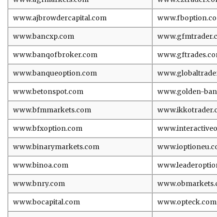
www.ajbrowdercapital.com
www.fboption.c
www.bancxp.com
www.gfmtrader.
www.banqofbroker.com
www.gftrades.c
www.banqueoption.com
www.globaltrade
www.betonspot.com
www.golden-ban
www.bfmmarkets.com
www.ikkotrader
www.bfxoption.com
www.interactive
www.binarymarkets.com
www.ioptioneu.
www.binoa.com
www.leaderoptio
www.bnry.com
www.obmarkets
www.bocapital.com
www.opteck.com