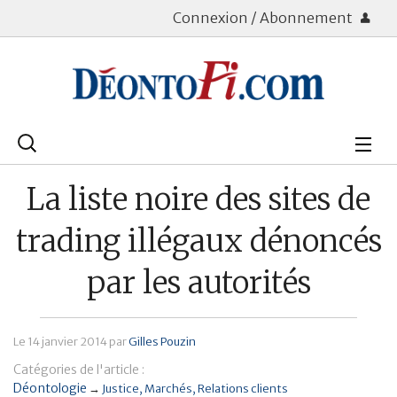
Connexion / Abonnement
Rechercher
:
Déontologie
La liste noire des sites de
Bourse
trading illégaux dénoncés
Placements
par les autorités
Assurance Vie
Le
14 janvier 2014
par
Gilles Pouzin
Patrimoine
Catégories de l'article :
Immobilier
Déontologie
→
Justice
Marchés
Relations clients