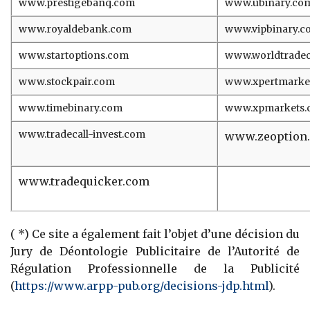
www.prestigebanq.com
www.ubinary.co
www.royaldebank.com
www.vipbinary.c
www.startoptions.com
www.worldtrade
www.stockpair.com
www.xpertmarke
www.timebinary.com
www.xpmarkets.
www.tradecall-invest.com
www.zeoption
www.tradequicker.com
( *) Ce site a également fait l’objet d’une décision du
Jury de Déontologie Publicitaire de l’Autorité de
Régulation Professionnelle de la Publicité
(
https://www.arpp-pub.org/decisions-jdp.html
).