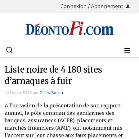
Connexion / Abonnement
Rechercher
:
Déontologie
Liste noire de 4 180 sites
Bourse
d’arnaques à fuir
Placements
Le 16 juin 2022 par
Gilles Pouzin
A l’occasion de la présentation de son rapport
Assurance Vie
annuel, le pôle commun des gendarmes des
banques, assurances (ACPR), placements et
Patrimoine
marchés financiers (AMF), ont notamment mis
Immobilier
l’accent sur leur chasse aux faux placements et