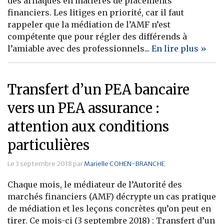
des arnaques en matières de placements
financiers. Les litiges en priorité, car il faut
Banque
rappeler que la médiation de l’AMF n’est
compétente que pour régler des différends à
l’amiable avec des professionnels...
En lire plus »
Transfert d’un PEA bancaire
vers un PEA assurance :
attention aux conditions
particulières
Le 3 septembre 2018 par
Marielle COHEN-BRANCHE
Chaque mois, le médiateur de l’Autorité des
marchés financiers (AMF) décrypte un cas pratique
de médiation et les leçons concrètes qu’on peut en
tirer. Ce mois-ci (3 septembre 2018) : Transfert d’un