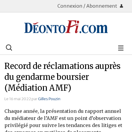
Connexion / Abonnement
Rechercher
:
Déontologie
Record de réclamations auprès
Bourse
du gendarme boursier
(Médiation AMF)
Placements
Le 16 mai 2022 par
Gilles Pouzin
Assurance Vie
Chaque année, la présentation du rapport annuel
Patrimoine
du médiateur de l’AMF est un point d’observation
privilégié pour suivre les tendances des litiges et
Immobilier