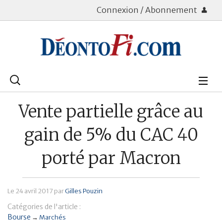
Connexion / Abonnement
Rechercher
:
Déontologie
Vente partielle grâce au
Bourse
gain de 5% du CAC 40
Placements
porté par Macron
Assurance Vie
Le
24 avril 2017
par
Gilles Pouzin
Patrimoine
Catégories de l'article :
Immobilier
Bourse
→
Marchés