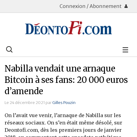
Connexion / Abonnement
Rechercher
:
Déontologie
Nabilla vendait une arnaque
Bourse
Bitcoin à ses fans: 20 000 euros
d’amende
Placements
Le 24 décembre 2021 par
Gilles Pouzin
Assurance Vie
On l’avait vue venir, l’arnaque de Nabilla sur les
Patrimoine
réseaux sociaux. On s’en était même désolé, sur
Deontofi.com, dès les premiers jours de janvier
Immobilier