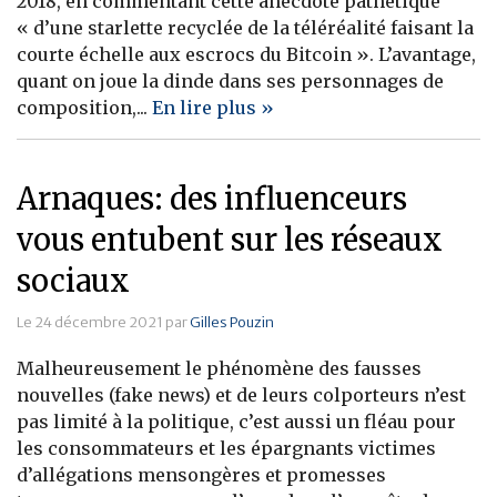
2018, en commentant cette anecdote pathétique
« d’une starlette recyclée de la téléréalité faisant la
Banque
courte échelle aux escrocs du Bitcoin ». L’avantage,
quant on joue la dinde dans ses personnages de
composition,...
En lire plus »
Arnaques: des influenceurs
vous entubent sur les réseaux
sociaux
Le 24 décembre 2021 par
Gilles Pouzin
Malheureusement le phénomène des fausses
nouvelles (fake news) et de leurs colporteurs n’est
pas limité à la politique, c’est aussi un fléau pour
les consommateurs et les épargnants victimes
d’allégations mensongères et promesses