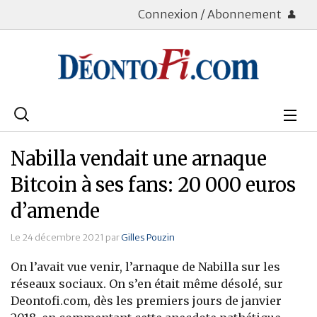
Connexion / Abonnement
Rechercher
:
Déontologie
Nabilla vendait une arnaque
Bourse
Bitcoin à ses fans: 20 000 euros
d’amende
Placements
Le 24 décembre 2021 par
Gilles Pouzin
Assurance Vie
On l’avait vue venir, l’arnaque de Nabilla sur les
Patrimoine
réseaux sociaux. On s’en était même désolé, sur
Deontofi.com, dès les premiers jours de janvier
Immobilier