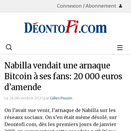
Connexion / Abonnement
Rechercher
:
Déontologie
Nabilla vendait une arnaque
Bourse
Bitcoin à ses fans: 20 000 euros
d’amende
Placements
Le 24 décembre 2021 par
Gilles Pouzin
Assurance Vie
On l’avait vue venir, l’arnaque de Nabilla sur les
Patrimoine
réseaux sociaux. On s’en était même désolé, sur
Deontofi.com, dès les premiers jours de janvier
Immobilier