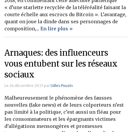
2018, en commentant cette anecdote pathétique
« d’une starlette recyclée de la téléréalité faisant la
Banque
courte échelle aux escrocs du Bitcoin ». L’avantage,
quant on joue la dinde dans ses personnages de
composition,...
En lire plus »
Arnaques: des influenceurs
vous entubent sur les réseaux
sociaux
Le 24 décembre 2021 par
Gilles Pouzin
Malheureusement le phénomène des fausses
nouvelles (fake news) et de leurs colporteurs n’est
pas limité à la politique, c’est aussi un fléau pour
les consommateurs et les épargnants victimes
d’allégations mensongères et promesses