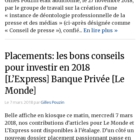
Gilles Pouzin était auditionné, le 27 novembre 2018,
par le groupe de travail sur la création d’une
Banque
« instance de déontologie professionnelle de la
presse et des médias » (ci-après désignée comme
« Conseil de presse »), confié...
En lire plus »
Placements: les bons conseils
pour investir en 2018
[L’Express] Banque Privée [Le
Monde]
Le 7 mars 2018 par
Gilles Pouzin
Belle affiche en kiosque ce matin, mercredi 7 mars
2018, nos contributions d’articles pour Le Monde et
L’Express sont disponibles à l’étalage. D’un côté un
nouveau dossier placement passionnant passe en