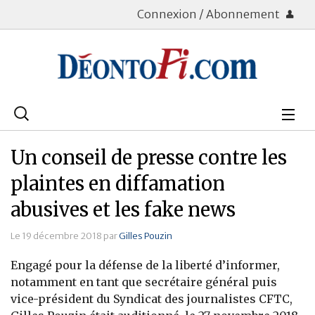
Connexion / Abonnement
Rechercher
:
Déontologie
Un conseil de presse contre les
Bourse
plaintes en diffamation
abusives et les fake news
Placements
Le 19 décembre 2018 par
Gilles Pouzin
Assurance Vie
Engagé pour la défense de la liberté d’informer,
Patrimoine
notamment en tant que secrétaire général puis
vice-président du Syndicat des journalistes CFTC,
Immobilier