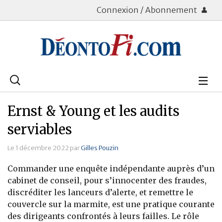
Connexion / Abonnement
Rechercher
:
Déontologie
Ernst & Young et les audits
Bourse
serviables
Placements
Le 1 décembre 2022 par
Gilles Pouzin
Commander une enquête indépendante auprès d’un
Assurance Vie
cabinet de conseil, pour s’innocenter des fraudes,
discréditer les lanceurs d’alerte, et remettre le
Patrimoine
couvercle sur la marmite, est une pratique courante
Immobilier
des dirigeants confrontés à leurs failles. Le rôle