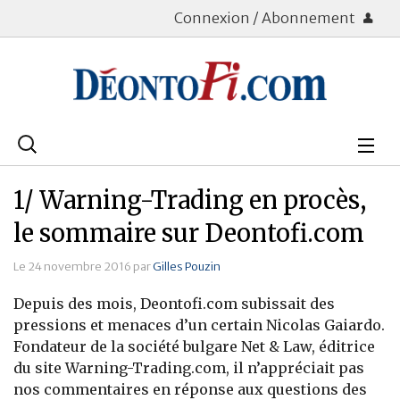
Connexion / Abonnement
Rechercher
:
Déontologie
1/ Warning-Trading en procès,
Bourse
le sommaire sur Deontofi.com
Placements
Le 24 novembre 2016 par
Gilles Pouzin
Depuis des mois, Deontofi.com subissait des
Assurance Vie
pressions et menaces d’un certain Nicolas Gaiardo.
Fondateur de la société bulgare Net & Law, éditrice
Patrimoine
du site Warning-Trading.com, il n’appréciait pas
Immobilier
nos commentaires en réponse aux questions des