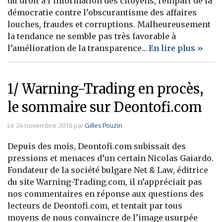
du droit à l’information des citoyens, rempart de la
démocratie contre l’obscurantisme des affaires
Banque
louches, fraudes et corruptions. Malheureusement
la tendance ne semble pas très favorable à
l’amélioration de la transparence...
En lire plus »
1/ Warning-Trading en procès,
le sommaire sur Deontofi.com
Le 24 novembre 2016 par
Gilles Pouzin
Depuis des mois, Deontofi.com subissait des
pressions et menaces d’un certain Nicolas Gaiardo.
Fondateur de la société bulgare Net & Law, éditrice
du site Warning-Trading.com, il n’appréciait pas
nos commentaires en réponse aux questions des
lecteurs de Deontofi.com, et tentait par tous
moyens de nous convaincre de l’image usurpée