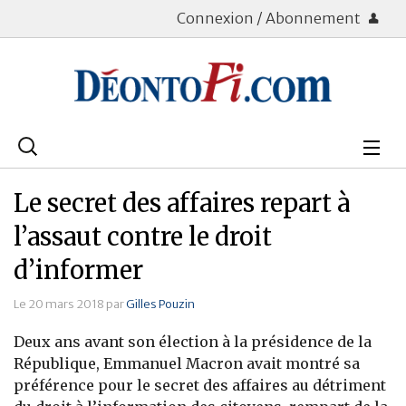
Connexion / Abonnement
Rechercher
:
Déontologie
Le secret des affaires repart à
Bourse
l’assaut contre le droit
d’informer
Placements
Le 20 mars 2018 par
Gilles Pouzin
Assurance Vie
Deux ans avant son élection à la présidence de la
Patrimoine
République, Emmanuel Macron avait montré sa
préférence pour le secret des affaires au détriment
Immobilier