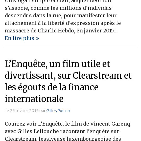
Un slogan simple et clair, auquel Déontofi
s’associe, comme les millions d’individus
Banque
descendus dans la rue, pour manifester leur
attachement à la liberté d’expression après le
massacre de Charlie Hebdo, en janvier 2015....
En lire plus »
L’Enquête, un film utile et
divertissant, sur Clearstream et
les égouts de la finance
internationale
Le 25 février 2015 par
Gilles Pouzin
Courrez voir L’Enquête, le film de Vincent Garenq
avec Gilles Lellouche racontant l’enquête sur
Clearstream, lessiveuse luxembourgeoise des