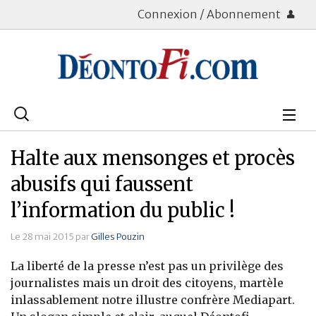
Connexion / Abonnement
Rechercher
:
Déontologie
Halte aux mensonges et procès
Bourse
abusifs qui faussent
l’information du public !
Placements
Le 28 mai 2015 par
Gilles Pouzin
Assurance Vie
La liberté de la presse n’est pas un privilège des
Patrimoine
journalistes mais un droit des citoyens, martèle
inlassablement notre illustre confrère Mediapart.
Immobilier