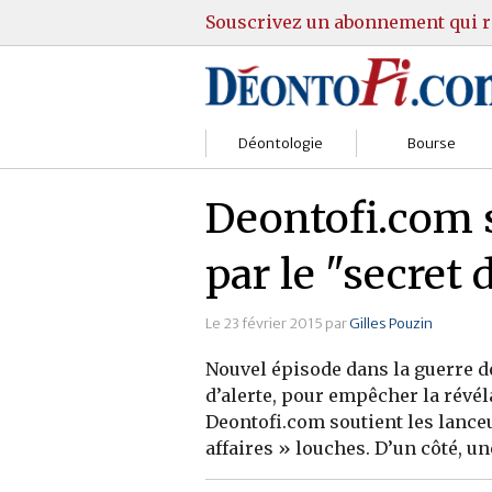
Souscrivez un abonnement qui r
Déontologie
Bourse
Sociétés
Courtiers
Deontofi.com s
Gestion
Guide Actions
par le "secret 
Institutions
Guide Sicav
Le 23 février 2015 par
Gilles Pouzin
Marchés
Stratégie
Nouvel épisode dans la guerre d
Relations clients
Marchés
d’alerte, pour empêcher la révél
Deontofi.com soutient les lance
Réglementation
Pratique et OST
affaires » louches. D’un côté, un
Justice