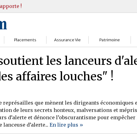
apporte !
Placements
Assurance Vie
Patrimoine
Bourses
Assureurs
Bilan Patrimoine
outient les lanceurs d'a
Fonds d’investissments
Choisir
Conseil Gestion
des affaires louches" !
Assurance vie
Comprendre
Objectifs & stratégie
Livrets
Contrats
Retraite
e représailles que mènent les dirigeants économiques e
Immobilier
Gérer
Transmission
ation de leurs secrets honteux, malversations et mépris
urs d’alerte et dénonce l’obscurantisme pour empêcher l
Divers
e lanceuse d’alerte...
En lire plus »