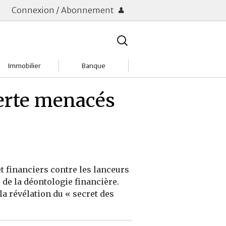
Connexion / Abonnement
Rechercher
:
Immobilier
Banque
Charges
Changer de banque
lerte menacés
Acheter
Comptes & Livrets
Investir
Emprunter
Location
Frais bancaires
t financiers contre les lanceurs
Tendances
Placements & banques
 de la déontologie financière.
a révélation du « secret des
Réclamations