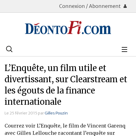
Connexion / Abonnement
Rechercher
:
Déontologie
L’Enquête, un film utile et
Bourse
divertissant, sur Clearstream et
les égouts de la finance
Placements
internationale
Assurance Vie
Le 25 février 2015 par
Gilles Pouzin
Patrimoine
Courrez voir L’Enquête, le film de Vincent Garenq
Immobilier
avec Gilles Lellouche racontant l’enquête sur