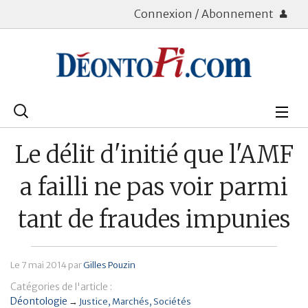
Connexion / Abonnement
Rechercher
:
Déontologie
Le délit d'initié que l'AMF
Bourse
a failli ne pas voir parmi
Placements
tant de fraudes impunies
Assurance Vie
Le
7 mai 2014
par
Gilles Pouzin
Patrimoine
Catégories de l'article :
Immobilier
Déontologie
→
Justice
Marchés
Sociétés