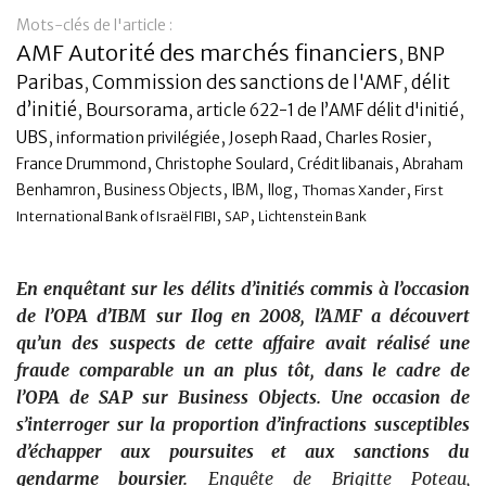
Mots-clés de l'article :
Banque
AMF Autorité des marchés financiers
BNP
,
Paribas
Commission des sanctions de l'AMF
délit
,
,
d’initié
,
Boursorama
,
,
article 622-1 de l’AMF délit d'initié
,
,
,
,
UBS
information privilégiée
Joseph Raad
Charles Rosier
,
,
,
France Drummond
Christophe Soulard
Crédit libanais
Abraham
,
,
,
,
,
Benhamron
Business Objects
IBM
Ilog
Thomas Xander
First
,
,
International Bank of Israël FIBI
SAP
Lichtenstein Bank
En enquêtant sur les délits d’initiés commis à l’occasion
de l’OPA d’IBM sur Ilog en 2008, l’AMF a découvert
qu’un des suspects de cette affaire avait réalisé une
fraude comparable un an plus tôt, dans le cadre de
l’OPA de SAP sur Business Objects. Une occasion de
s’interroger sur la proportion d’infractions susceptibles
d’échapper aux poursuites et aux sanctions du
gendarme boursier.
Enquête de Brigitte Poteau,