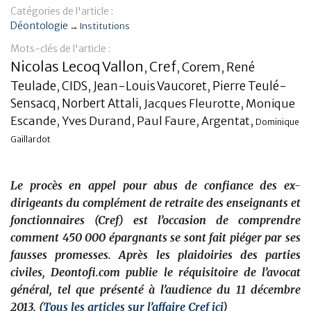
Catégories de l'article :
Banque
Déontologie
→
Institutions
Mots-clés de l'article :
Nicolas Lecoq Vallon
Cref
Corem
René
,
,
,
Teulade
CIDS
Jean-Louis Vaucoret
Pierre Teulé-
,
,
,
Sensacq
,
Norbert Attali
,
Jacques Fleurotte
,
Monique
Escande
,
Yves Durand
,
Paul Faure
,
Argentat
,
Dominique
Gaillardot
Le procès en appel pour abus de confiance des ex-
dirigeants du complément de retraite des enseignants et
fonctionnaires (Cref) est l’occasion de comprendre
comment 450 000 épargnants se sont fait piéger par ses
fausses promesses. Après les plaidoiries des parties
civiles, Deontofi.com publie le réquisitoire de l’avocat
général, tel que présenté à l’audience du 11 décembre
2013. (
Tous les articles sur l’affaire Cref ici
)