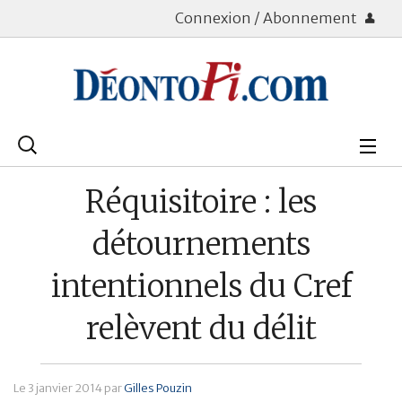
Connexion / Abonnement
Rechercher
:
Déontologie
Réquisitoire : les
Bourse
détournements
Placements
intentionnels du Cref
Assurance Vie
relèvent du délit
Patrimoine
Immobilier
Le
3 janvier 2014
par
Gilles Pouzin