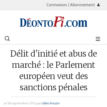
Connexion / Abonnement
Rechercher
:
Déontologie
Délit d'initié et abus de
Bourse
marché : le Parlement
Placements
européen veut des
Assurance Vie
sanctions pénales
Patrimoine
Immobilier
Le
18 septembre 2013
par
Gilles Pouzin