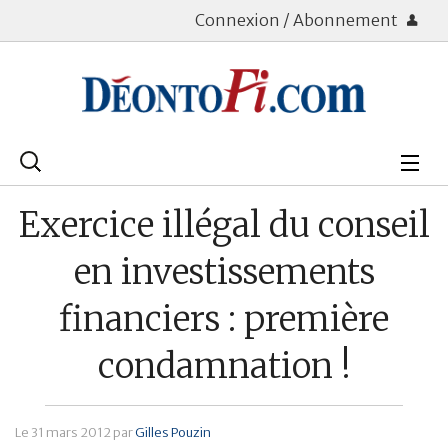
Connexion / Abonnement
Rechercher
:
Déontologie
Exercice illégal du conseil
Bourse
en investissements
Placements
financiers : première
Assurance Vie
condamnation !
Patrimoine
Immobilier
Le
31 mars 2012
par
Gilles Pouzin