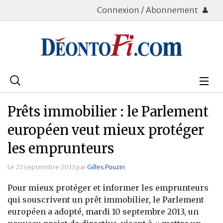
Connexion / Abonnement
Rechercher
:
Déontologie
Prêts immobilier : le Parlement
Bourse
européen veut mieux protéger
les emprunteurs
Placements
Le 23 septembre 2013 par
Gilles Pouzin
Assurance Vie
Pour mieux protéger et informer les emprunteurs
Patrimoine
qui souscrivent un prêt immobilier, le Parlement
européen a adopté, mardi 10 septembre 2013, un
Immobilier