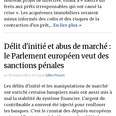
nouveau projet de directive, visant à « mettre un
frein aux prêts irresponsables qui ont causé la
Banque
crise ». Les acquéreurs immobiliers seraient
mieux informés des coûts et des risques de la
contraction d’un prêt,...
En lire plus »
Délit d'initié et abus de marché :
le Parlement européen veut des
sanctions pénales
Le 18 septembre 2013 par
Gilles Pouzin
Les délits d’initié et les manipulations de marché
ont enrichi certains banquiers mais ont aussi mis à
mal la stabilité du système financier. L’argent du
contribuable a souvent été injecté pour renflouer
les banques. C’est le constat des députés européens