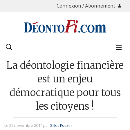
Connexion / Abonnement
Rechercher
:
Déontologie
La déontologie financière
Bourse
est un enjeu
Placements
démocratique pour tous
Assurance Vie
les citoyens !
Patrimoine
Immobilier
Le
27 novembre 2014
par
Gilles Pouzin