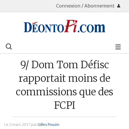
Connexion / Abonnement
Rechercher
:
Déontologie
9/ Dom Tom Défisc
Bourse
rapportait moins de
Placements
commissions que des
Assurance Vie
FCPI
Patrimoine
Immobilier
Le
2 mars 2017
par
Gilles Pouzin