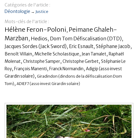
Catégories de l'article :
Banque
Déontologie
→
Justice
Mots-clés de l'article :
Hélène Feron-Poloni
Peimane Ghaleh-
,
Marzban
,
Hedios
,
,
Dom Tom Défiscalisation (DTD)
,
,
,
Jacques Sordes (Jack Sword)
Eric Esnault
Stéphane Jacob
,
,
,
Benoît Villain
Michelle Scholastique
Jean Tamalet
Raphaël
,
,
,
Molenat
Christophe Samper
Christophe Gerbet
Stéphanie Le
,
,
,
Roy
François Manenti
Franck Normandin
Adigip (asso invest
,
Girardin solaire)
Giradindon (dindons de la défiscalisation Dom
,
Tom)
ADIEF7 (asso invest Girardin solaire)