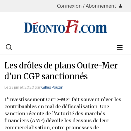
Connexion / Abonnement
Rechercher
:
Déontologie
Les drôles de plans Outre-Mer
Bourse
d’un CGP sanctionnés
Placements
Le 23 juillet 2020 par
Gilles Pouzin
L’investissement Outre-Mer fait souvent rêver les
Assurance Vie
contribuables en mal de défiscalisation. Une
sanction récente de l’Autorité des marchés
Patrimoine
financiers (AMF) dévoile les dessous de leur
Immobilier
commercialisation, entre promesses de