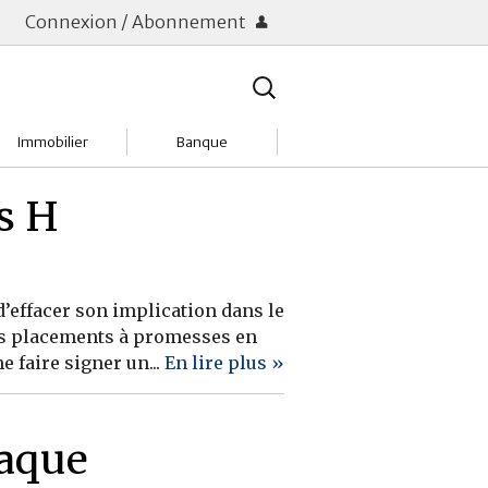
Connexion / Abonnement
Rechercher
:
Immobilier
Banque
Charges
Changer de banque
s H
Acheter
Comptes & Livrets
Investir
Emprunter
’effacer son implication dans le
es placements à promesses en
Location
Frais bancaires
 faire signer un...
En lire plus »
Tendances
Placements & banques
Réclamations
naque