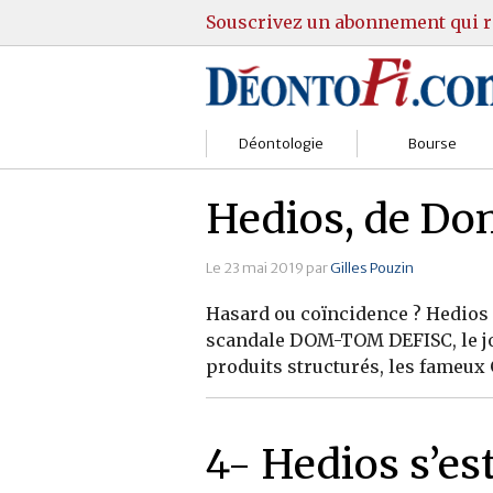
Souscrivez un abonnement qui r
Déontologie
Bourse
Sociétés
Courtiers
Hedios, de D
Gestion
Guide Actions
Le 23 mai 2019 par
Gilles Pouzin
Institutions
Guide Sicav
Hasard ou coïncidence ? Hedios 
scandale DOM-TOM DEFISC, le jo
Marchés
Stratégie
produits structurés, les fameux
Relations clients
Marchés
Réglementation
Pratique et OST
4- Hedios s’es
Justice