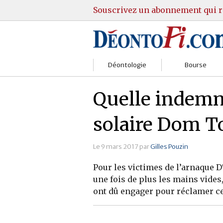
Souscrivez un abonnement qui r
Déontologie
Bourse
Sociétés
Courtiers
Quelle indemni
Gestion
Guide Actions
solaire Dom T
Institutions
Guide Sicav
Le 9 mars 2017 par
Gilles Pouzin
Marchés
Stratégie
Pour les victimes de l’arnaque 
Relations clients
Marchés
une fois de plus les mains vides
ont dû engager pour réclamer cet
Réglementation
Pratique et OST
Justice