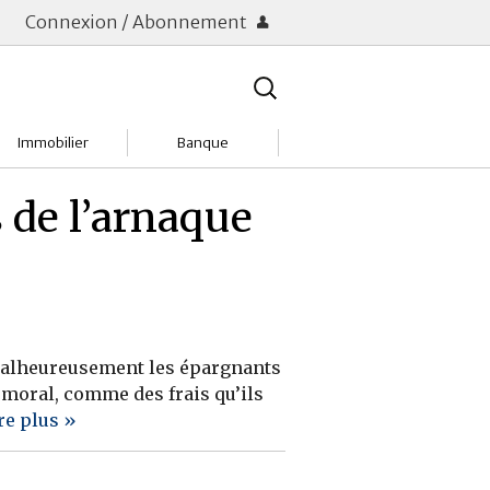
Connexion / Abonnement
Rechercher
:
Immobilier
Banque
Charges
Changer de banque
 de l’arnaque
Acheter
Comptes & Livrets
Investir
Emprunter
Location
Frais bancaires
e malheureusement les épargnants
Tendances
Placements & banques
 moral, comme des frais qu’ils
re plus »
Réclamations