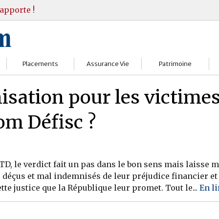
apporte !
Placements
Assurance Vie
Patrimoine
Bourses
Assureurs
Bilan Patrimoine
sation pour les victimes
Fonds d’investissments
Choisir
Conseil Gestion
om Défisc ?
Assurance vie
Comprendre
Objectifs & stratégie
Livrets
Contrats
Retraite
DTD, le verdict fait un pas dans le bon sens mais laiss
Immobilier
Gérer
Transmission
, déçus et mal indemnisés de leur préjudice financier et
te justice que la République leur promet. Tout le...
En li
Divers