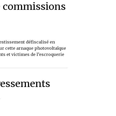
e commissions
estissement défiscalisé en
ur cette arnaque photovoltaïque
nts et victimes de l’escroquerie
dressements
s