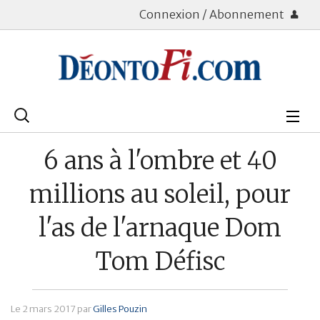
Connexion / Abonnement
Rechercher
:
Déontologie
6 ans à l'ombre et 40
Bourse
millions au soleil, pour
Placements
l'as de l'arnaque Dom
Assurance Vie
Tom Défisc
Patrimoine
Immobilier
Le
2 mars 2017
par
Gilles Pouzin