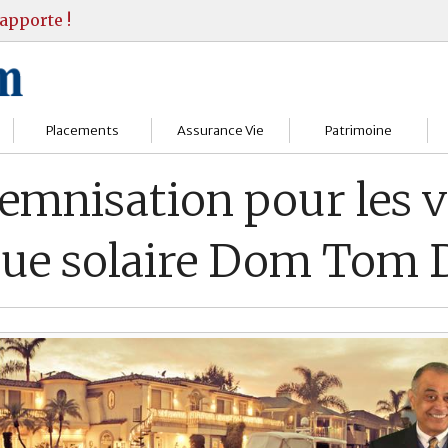
apporte !
Placements
Assurance Vie
Patrimoine
Bourses
Assureurs
Bilan Patrimoine
demnisation pour les v
Fonds d’investissments
Choisir
Conseil Gestion
que solaire Dom Tom D
Assurance vie
Comprendre
Objectifs & stratégie
Livrets
Contrats
Retraite
Immobilier
Gérer
Transmission
Divers