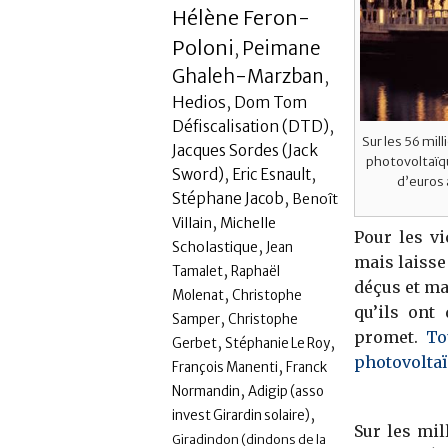
Hélène Feron-
Poloni
Peimane
,
Ghaleh-Marzban
,
Hedios
,
Dom Tom
,
Défiscalisation (DTD)
Sur les 56 mil
Jacques Sordes (Jack
photovoltaïq
,
,
Sword)
Eric Esnault
d’euros 
,
Stéphane Jacob
Benoît
,
Villain
Michelle
Pour les vi
,
Scholastique
Jean
mais laisse
,
Tamalet
Raphaël
déçus et ma
,
Molenat
Christophe
qu’ils ont
,
Samper
Christophe
promet.
To
,
,
Gerbet
Stéphanie Le Roy
photovoltaï
,
François Manenti
Franck
,
Normandin
Adigip (asso
,
invest Girardin solaire)
Sur les mil
Giradindon (dindons de la