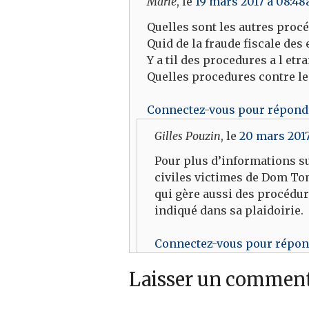
Marie
, le
19 mars 2017 à 08:4
Quelles sont les autres procé
Quid de la fraude fiscale des 
Y a til des procedures a l etr
Quelles procedures contre le
Connectez-vous pour répond
Gilles Pouzin
, le
20 mars 2017
Pour plus d’informations su
civiles victimes de Dom To
qui gère aussi des procédur
indiqué dans sa plaidoirie.
Connectez-vous pour répo
Laisser un comment