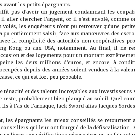
 avant les petits épargnants.
suffit pas d’avoir un jugement condamnant les coupabl
-il aller chercher l’argent, or il s’est envolé, comme on
s volés, les enquêteurs n’ont pu retrouver qu’une petite
n’a pu entièrement saisir, face aux manœuvres des escro
avec la complicité des autorités non coopératives pro
ong Kong ou aux USA, notamment. Au final, il ne re
occasion et des logements pour un montant
extrêmement
peine les deux millions d’euros, et encore, à condit
occupées depuis des années soient vendues à la valeu
casse, ce qui est fort peu probable.
e ténacité et des talents incroyables aux investisseurs s
e reste, probablement bien planqué au soleil. Quel comi
ils à l’as de l’arnaque, Jack Sword alias Jacques Sordes,
t, les épargnants les mieux conseillés se retournent 
conseillers qui leur ont fourgué de la défiscalisation 
s se livrer aux vérifications nécessaires ou en faisant 