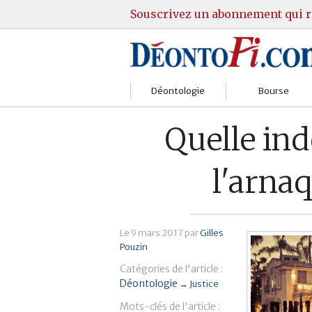
Souscrivez un abonnement qui r
Déontologie
Bourse
Sociétés
Courtiers
Quelle in
Gestion
Guide Actions
l'arna
Institutions
Guide Sicav
Marchés
Stratégie
Le
9 mars 2017
par
Gilles
Pouzin
Relations clients
Marchés
Catégories de l'article :
Réglementation
Pratique et OST
Déontologie
→
Justice
Mots-clés de l'article :
Justice