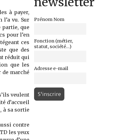
newsletter
es à payer,
Prénom Nom
 l’a vu. Sur
 partie, que
cs pour l’en
Fonction (métier,
tégeant ces
statut, société...)
ste que des
 réduit qui
ion que les
Adresse e-mail
r de marché
’ils veulent
té d’accueil
 à sa sortie
aussi contre
DTD les yeux
preuve d’une