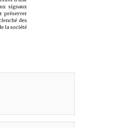
aux signaux
r préserver
éclenché des
e la société