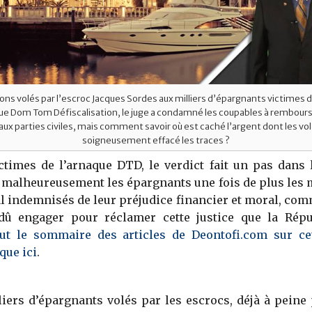
lions volés par l’escroc Jacques Sordes aux milliers d’épargnants victimes
ue Dom Tom Défiscalisation, le juge a condamné les coupables à rembourse
aux parties civiles, mais comment savoir où est caché l’argent dont les vo
soigneusement effacé les traces ?
ctimes de l’arnaque DTD, le verdict fait un pas dans
 malheureusement les épargnants une fois de plus les 
l indemnisés de leur préjudice financier et moral, com
 dû engager pour réclamer cette justice que la Répu
ut le sommaire des articles de Deontofi.com sur ce
que ici
.
liers d’épargnants volés par les escrocs, déjà à peine