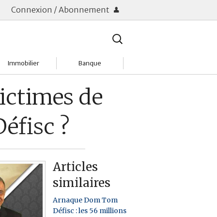
Connexion / Abonnement
Rechercher
:
Immobilier
Banque
Charges
Changer de banque
ictimes de
Acheter
Comptes & Livrets
éfisc ?
Investir
Emprunter
Location
Frais bancaires
Articles
Tendances
Placements & banques
similaires
Réclamations
Arnaque Dom Tom
Défisc : les 56 millions