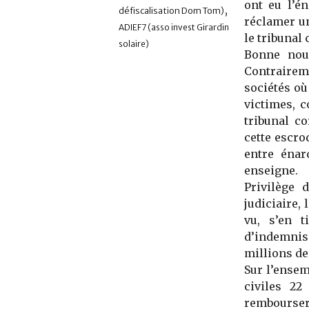
ont eu l’én
,
défiscalisation Dom Tom)
réclamer u
ADIEF7 (asso invest Girardin
le tribunal 
solaire)
Bonne nou
Contrairem
sociétés où
victimes, c
tribunal c
cette escro
entre énar
enseigne.
Privilège 
judiciaire,
vu, s’en t
d’indemnisa
millions de
Sur l’ensem
civiles 2
rembourser