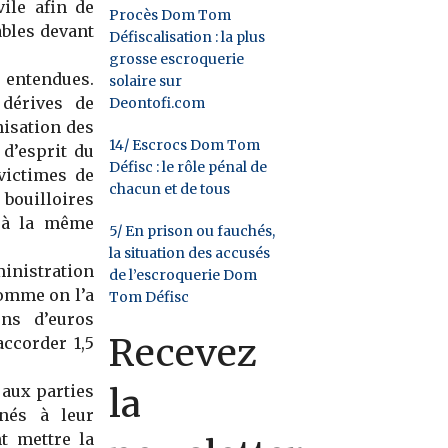
vile afin de
Procès Dom Tom
bles devant
Défiscalisation : la plus
grosse escroquerie
entendues.
solaire sur
 dérives de
Deontofi.com
nisation des
14/ Escrocs Dom Tom
 d’esprit du
Défisc : le rôle pénal de
victimes de
chacun et de tous
 bouilloires
s à la même
5/ En prison ou fauchés,
la situation des accusés
inistration
de l’escroquerie Dom
comme on l’a
Tom Défisc
ons d’euros
Recevez
accorder 1,5
la
 aux parties
nés à leur
t mettre la