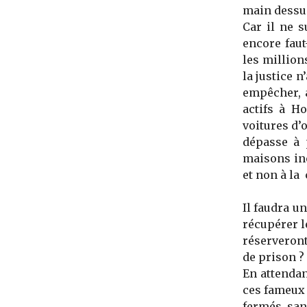
main dessus
Car il ne 
encore faut
les million
la justice 
empêcher, 
actifs à H
voitures d’
dépasse à 
maisons in
et non à la 
Il faudra un
récupérer l
réserveront-
de prison ?
En attendan
ces fameux 
fermés, san