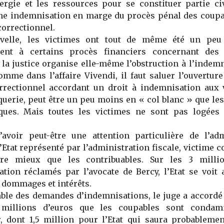
ergie et les ressources pour se constituer partie ci
ne indemnisation en marge du procès pénal des coupa
correctionnel.
velle, les victimes ont tout de même été un peu 
ent à certains procès financiers concernant des
 la justice organise elle-même l’obstruction à l’indem
omme dans l’affaire Vivendi, il faut saluer l’ouverture
orrectionnel accordant un droit à indemnisation aux 
querie, peut être un peu moins en « col blanc » que les
ques. Mais toutes les victimes ne sont pas logée
d’avoir peut-être une attention particulière de l’adm
 l’Etat représenté par l’administration fiscale, victime 
ire mieux que les contribuables. Sur les 3 milli
tion réclamés par l’avocate de Bercy, l’Etat se voit 
 dommages et intérêts.
ble des demandes d’indemnisations, le juge a accordé
2 millions d’euros que les coupables sont condam
, dont 1,5 million pour l’Etat qui saura probablemen