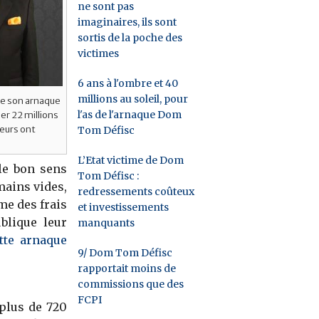
ne sont pas
imaginaires, ils sont
sortis de la poche des
victimes
6 ans à l'ombre et 40
millions au soleil, pour
 de son arnaque
l'as de l'arnaque Dom
r 22 millions
leurs ont
Tom Défisc
L’Etat victime de Dom
 le bon sens
Tom Défisc :
mains vides,
redressements coûteux
me des frais
et investissements
blique leur
manquants
tte arnaque
9/ Dom Tom Défisc
rapportait moins de
commissions que des
FCPI
 plus de 720