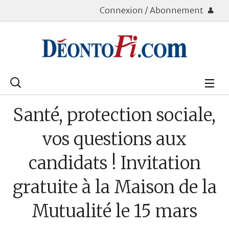
Connexion / Abonnement
Rechercher
:
Déontologie
Santé, protection sociale,
Bourse
vos questions aux
Placements
candidats ! Invitation
Assurance Vie
gratuite à la Maison de la
Patrimoine
Mutualité le 15 mars
Immobilier