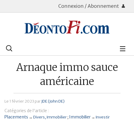
Connexion / Abonnement
Rechercher
:
Déontologie
Arnaque immo sauce
Bourse
américaine
Placements
Le
1 février 2023
par
JDE (John DE)
Assurance Vie
Catégories de l'article :
Patrimoine
Placements
Immobilier
→
Divers
Immobilier
→
Investir
Immobilier