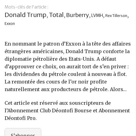
Mots-clés de l'article :
Banque
Donald Trump
Total
Burberry
,
,
,
,
,
LVMH
Rex Tillerson
Exxon
En nommant le patron d’Exxon à la tête des affaires
étrangères américaines, Donald Trump conforte la
diplomatie pétrolière des Etats-Unis. A défaut
d’approuver ce choix, on aurait tort de s’en priver :
les dividendes du pétrole coulent à nouveau à flot.
La remontée des cours de l’or noir profite
naturellement aux producteurs de pétrole. Alors…
Cet article est réservé aux souscripteurs de
l’Abonnement Club Déontofi Bourse et Abonnement
Déontofi Pro.
S’abonner