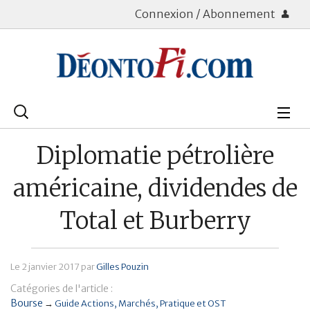
Connexion / Abonnement
Rechercher
:
Déontologie
Diplomatie pétrolière
Bourse
américaine, dividendes de
Placements
Total et Burberry
Assurance Vie
Le
2 janvier 2017
par
Gilles Pouzin
Patrimoine
Catégories de l'article :
Immobilier
Bourse
→
Guide Actions
Marchés
Pratique et OST