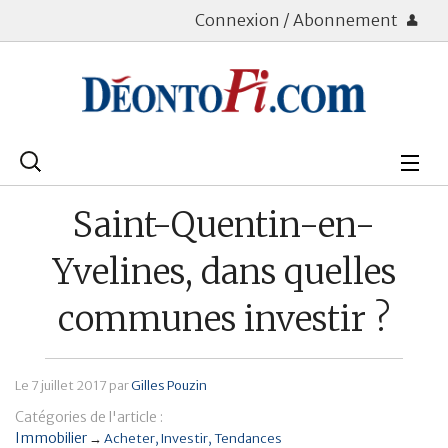
Connexion / Abonnement
Rechercher
:
Déontologie
Saint-Quentin-en-
Bourse
Yvelines, dans quelles
Placements
communes investir ?
Assurance Vie
Le
7 juillet 2017
par
Gilles Pouzin
Patrimoine
Catégories de l'article :
Immobilier
Immobilier
→
Acheter
Investir
Tendances