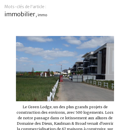
Mots-clés de l'article :
Banque
immobilier
,
immo
Le Green Lodge, un des plus grands projets de
construction des environs, avec 500 logements. Lors
de notre passage dans ce lotissement aux allures de
Domaine des Dieux, Kaufman & Broad venait d’ouvrir
la commercialisation de 67 maisons à construire, sur