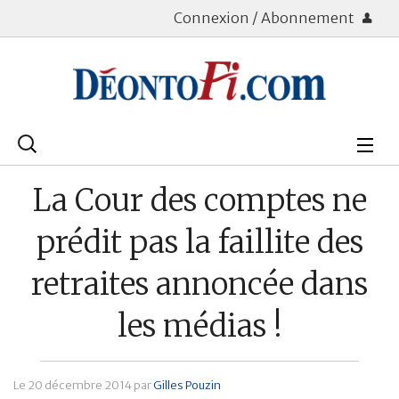
Connexion / Abonnement
Rechercher
:
Déontologie
La Cour des comptes ne
Bourse
prédit pas la faillite des
Placements
retraites annoncée dans
Assurance Vie
les médias !
Patrimoine
Immobilier
Le
20 décembre 2014
par
Gilles Pouzin