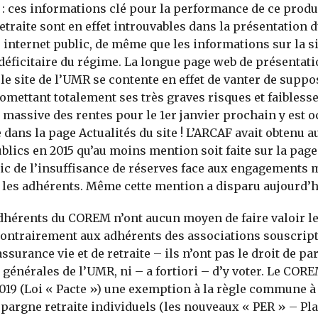
: ces informations clé pour la performance de ce produ
etraite sont en effet introuvables dans la présentation 
e internet public, de même que les informations sur la s
éficitaire du régime. La longue page web de présentati
e site de l’UMR se contente en effet de vanter de supp
 omettant totalement ses très graves risques et faibles
 massive des rentes pour le 1er janvier prochain y est oc
dans la page Actualités du site ! L’ARCAF avait obtenu a
blics en 2015 qu’au moins mention soit faite sur la page
lic de l’insuffisance de réserves face aux engagement
 les adhérents. Même cette mention a disparu aujourd’h
adhérents du COREM n’ont aucun moyen de faire valoir le
ontrairement aux adhérents des associations souscript
ssurance vie et de retraite – ils n’ont pas le droit de pa
générales de l’UMR, ni – a fortiori – d’y voter. Le CORE
019 (Loi « Pacte ») une exemption à la règle commune à 
épargne retraite individuels (les nouveaux « PER » – Pl