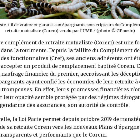
este-t-il de vraiment garanti aux épargnants souscripteurs du Complém
retraite mutualiste (Corem) vendu par l’UMR ? (photo © GPouzin)
e complément de retraite mutualiste (Corem) est une fo
dans la tourmente. Depuis la faillite du Complément de 
des fonctionnaires (Cref), ses anciens adhérents ont été
accepter un produit de remplacement baptisé Corem. C
 naufrage financier du premier, accroissant les déceptio
pargnants ayant confié les économies de leur retraite à 
s trompeuses. En effet, leurs promesses financières n’o
et leur opacité semble protégée par des régimes dérogat
gendarme des assurances, son autorité de contrôle.
lle, la Loi Pacte permet depuis octobre 2019 de transfér
e sa retraite Corem vers les nouveaux Plans d’épargne 
 transparents et performants que le Corem.