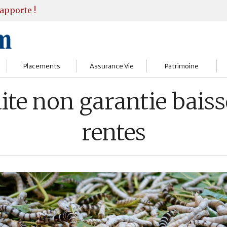
apporte !
Placements
Assurance Vie
Patrimoine
Bourses
Assureurs
Bilan Patrimoine
ite non garantie bais
Fonds d’investissments
Choisir
Conseil Gestion
rentes
Assurance vie
Comprendre
Objectifs & stratégie
Livrets
Contrats
Retraite
Immobilier
Gérer
Transmission
Divers