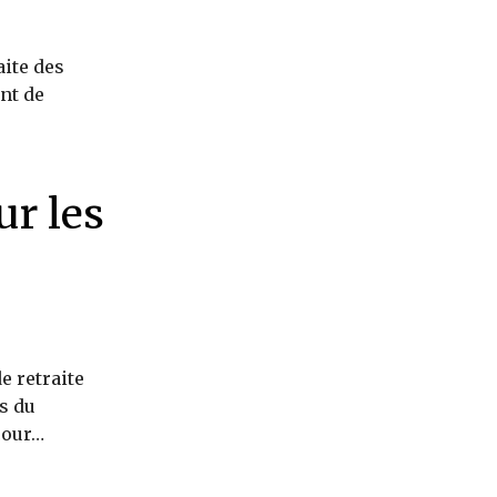
aite des
nt de
ur les
de retraite
s du
cour…