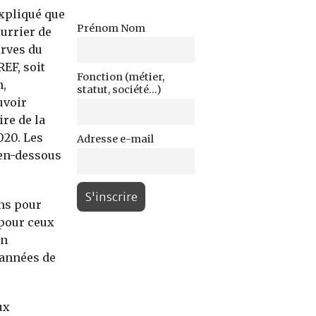
expliqué que
Prénom Nom
ourrier de
erves du
EF, soit
Fonction (métier,
n,
statut, société...)
uvoir
ire de la
020. Les
Adresse e-mail
 en-dessous
ons pour
e pour ceux
en
 années de
ux