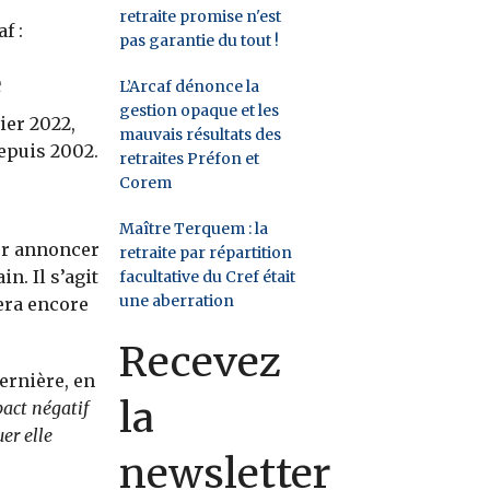
retraite promise n'est
f :
pas garantie du tout !
e
L’Arcaf dénonce la
gestion opaque et les
ier 2022,
mauvais résultats des
depuis 2002.
retraites Préfon et
Corem
Maître Terquem : la
ur annoncer
retraite par répartition
n. Il s’agit
facultative du Cref était
une aberration
era encore
Recevez
dernière, en
la
act négatif
er elle
newsletter