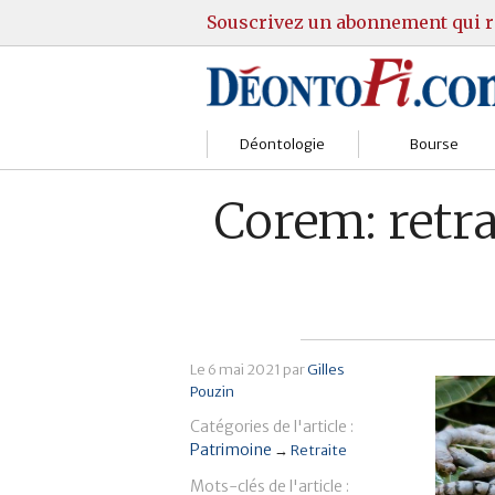
Souscrivez un abonnement qui r
Déontologie
Bourse
Sociétés
Courtiers
Corem: retra
Gestion
Guide Actions
Institutions
Guide Sicav
Marchés
Stratégie
Le
6 mai 2021
par
Gilles
Pouzin
Relations clients
Marchés
Catégories de l'article :
Réglementation
Pratique et OST
Patrimoine
→
Retraite
Mots-clés de l'article :
Justice