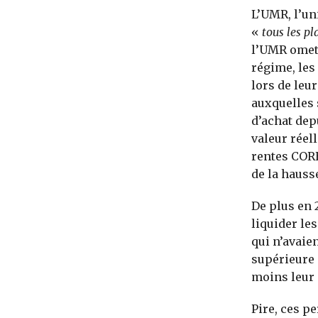
L’UMR, l’un
«
tous les pl
l’UMR omet 
régime, les
lors de leu
auxquelles 
d’achat depu
valeur réel
rentes CORE
de la hauss
De plus en 
liquider les
qui n’avaien
supérieure 
moins leur 
Pire, ces p