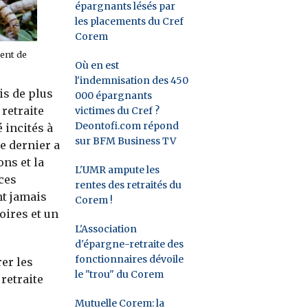
épargnants lésés par
les placements du Cref
Corem
ent de
Où en est
l'indemnisation des 450
is de plus
000 épargnants
retraite
victimes du Cref ?
Deontofi.com répond
 incités à
sur BFM Business TV
e dernier a
ns et la
L'UMR ampute les
ces
rentes des retraités du
nt jamais
Corem !
oires et un
L'Association
d'épargne-retraite des
fonctionnaires dévoile
er les
le "trou" du Corem
retraite
Mutuelle Corem: la