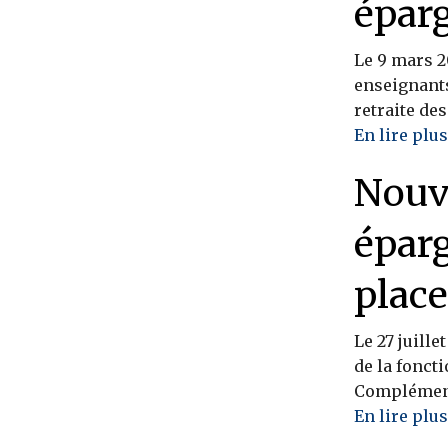
épar
Le 9 mars 2
enseignants
retraite de
En lire plus
Nouve
éparg
plac
Le 27 juille
de la fonct
Complément 
En lire plus