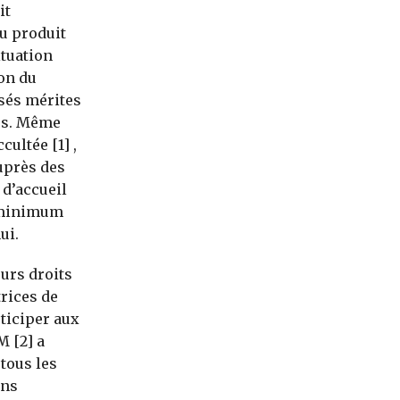
it
du produit
ituation
on du
osés mérites
ses. Même
cultée [1] ,
uprès des
 d’accueil
s minimum
ui.
urs droits
rices de
rticiper aux
M [2] a
tous les
ans