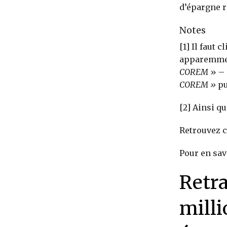
d’épargne r
Notes
[1] Il faut 
apparemmen
COREM
» – 
COREM »
pu
[2] Ainsi q
Retrouvez
Pour en sav
Retra
milli