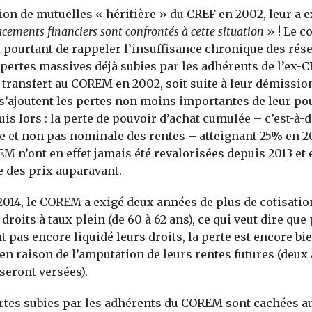
ion de mutuelles « héritière » du CREF en 2002, leur a 
acements financiers sont confrontés à cette situation
» ! Le c
pourtant de rappeler l’insuffisance chronique des rés
 pertes massives déjà subies par les adhérents de l’ex-CR
r transfert au COREM en 2002, soit suite à leur démissio
s’ajoutent les pertes non moins importantes de leur po
is lors : la perte de pouvoir d’achat cumulée – c’est-à-d
le et non pas nominale des rentes – atteignant 25% en 2
M n’ont en effet jamais été revalorisées depuis 2013 et
e des prix auparavant.
2014, le COREM a exigé deux années de plus de cotisati
 droits à taux plein (de 60 à 62 ans), ce qui veut dire qu
t pas encore liquidé leurs droits, la perte est encore bi
en raison de l’amputation de leurs rentes futures (deux
seront versées).
ertes subies par les adhérents du COREM sont cachées a