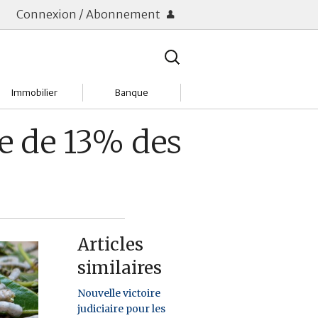
Connexion / Abonnement
Rechercher
:
Immobilier
Banque
Charges
Changer de banque
se de 13% des
Acheter
Comptes & Livrets
Investir
Emprunter
Location
Frais bancaires
Articles
Tendances
Placements & banques
similaires
Réclamations
Nouvelle victoire
judiciaire pour les