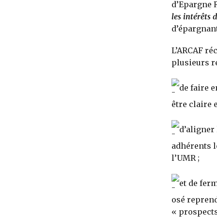
d’Epargne R
les intérêts
d’épargnant
L’ARCAF ré
plusieurs r
de faire e
être claire
d’aligner 
adhérents l
l’UMR ;
et de ferm
osé reprend
« prospects