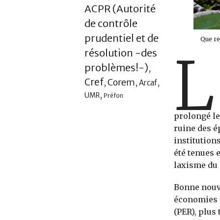
ACPR (Autorité
de contrôle
prudentiel et de
Que r
L
résolution -des
problèmes!-)
,
Cref
Corem
,
,
,
Arcaf
,
UMR
Préfon
prolongé le
ruine des é
institution
été tenues 
laxisme du 
Bonne nouve
économies d
(PER), plus