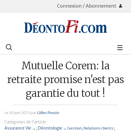
Connexion / Abonnement
Rechercher
:
Déontologie
Mutuelle Corem: la
Bourse
retraite promise n'est pas
Placements
garantie du tout !
Assurance Vie
Le
30 juin 2015
par
Gilles Pouzin
Patrimoine
Catégories de l'article :
Immobilier
Assurance Vie
Déontologie
→
→
Gestion
Relations clients