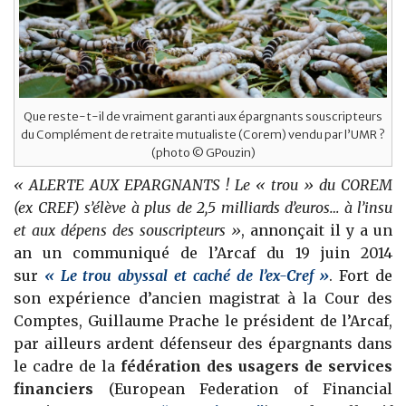
Que reste-t-il de vraiment garanti aux épargnants souscripteurs
du Complément de retraite mutualiste (Corem) vendu par l’UMR ?
(photo © GPouzin)
«
ALERTE AUX EPARGNANTS ! Le « trou » du COREM
(ex CREF) s’élève à plus de 2,5 milliards d’euros… à l’insu
et aux dépens des souscripteurs
»
, annonçait il y a un
an un communiqué de l’Arcaf du 19 juin 2014
sur
« Le trou abyssal et caché de l’ex-Cref »
. Fort de
son expérience d’ancien magistrat à la Cour des
Comptes, Guillaume Prache le président de l’Arcaf,
par ailleurs ardent défenseur des épargnants dans
le cadre de la
fédération des usagers de services
financiers
(
European Federation of Financial