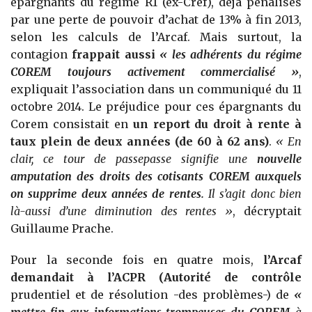
épargnants du régime R1 (ex-Cref), déjà pénalisés
par une perte de pouvoir d’achat de 13% à fin 2013,
selon les calculs de l’Arcaf. Mais surtout, la
contagion
frappait aussi
«
les adhérents du régime
COREM toujours activement commercialisé
»
,
expliquait l’association dans un communiqué du 11
octobre 2014. Le préjudice pour ces épargnants du
Corem consistait en
un report du droit à rente à
taux plein de deux années (de 60 à 62 ans)
.
«
En
clair, ce tour de passepasse signifie une
nouvelle
amputation des droits des cotisants COREM auxquels
on supprime deux années de rentes.
Il s’agit donc bien
là-aussi d’une diminution des rentes
»
, décryptait
Guillaume Prache.
Pour la seconde fois en quatre mois,
l’Arcaf
demandait à l’ACPR (Autorité de contrôle
prudentiel et de résolution -des problèmes-) de
«