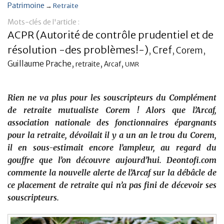
Patrimoine
→
Retraite
Banque
Mots-clés de l'article :
ACPR (Autorité de contrôle prudentiel et de
résolution -des problèmes!-)
Cref
Corem
,
,
,
,
,
,
Guillaume Prache
retraite
Arcaf
UMR
Rien ne va plus pour les souscripteurs du Complément
de retraite mutualiste Corem ! Alors que l’Arcaf,
association nationale des fonctionnaires épargnants
pour la retraite, dévoilait il y a un an le trou du Corem,
il en sous-estimait encore l’ampleur, au regard du
gouffre que l’on découvre aujourd’hui. Deontofi.com
commente la nouvelle alerte de l’Arcaf sur la débâcle de
ce placement de retraite qui n’a pas fini de décevoir ses
souscripteurs.