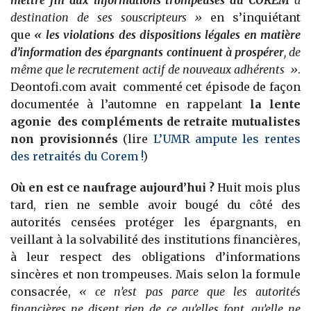
mettre fin aux informations trompeuses du COREM
à
destination de ses souscripteurs
»
en s’inquiétant
que
«
les violations des dispositions légales en matière
d’information des épargnants continuent à prospérer
, de
même que le recrutement actif de nouveaux adhérents
»
.
Deontofi.com avait commenté cet épisode de façon
documentée à l’automne en rappelant
la lente
agonie des compléments de retraite mutualistes
non provisionnés
(lire
L’UMR ampute les rentes
des retraités du Corem !
)
Où en est ce naufrage aujourd’hui ?
Huit mois plus
tard, rien ne semble avoir bougé du côté des
autorités censées protéger les épargnants, en
veillant à la solvabilité des institutions financières,
à leur respect des obligations d’informations
sincères et non trompeuses. Mais selon la formule
consacrée,
« ce n’est pas parce que les autorités
financières ne disent rien de ce qu’elles font, qu’elle ne