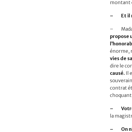
montant e
– Et il n
– Madame,
propose u
l’honorabi
énorme, 
vies de s
dire le co
causé.
Il 
souveraine
contrat é
choquant
– Votre 
la magistr
– On n’es