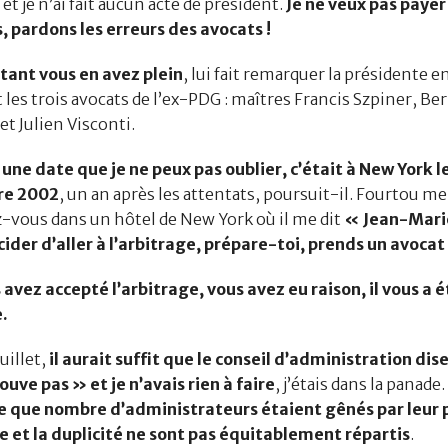
et je n’ai fait aucun acte de président.
Je ne veux pas payer
, pardons les erreurs des avocats !
nt vous en avez plein
, lui fait remarquer la présidente e
les trois avocats de l’ex-PDG : maîtres Francis Szpiner, Be
t Julien Visconti.
une date que je ne peux pas oublier, c’était à New York le
re 2002
, un an après les attentats, poursuit-il. Fourtou m
-vous dans un hôtel de New York où il me dit
« Jean-Mari
cider d’aller à l’arbitrage, prépare-toi, prends un avocat
ez accepté l’arbitrage, vous avez eu raison, il vous a é
.
illet,
il aurait suffit que le conseil d’administration dis
ouve pas » et je n’avais rien à faire
, j’étais dans la panade
 que nombre d’administrateurs étaient gênés par leur p
e et la duplicité ne sont pas équitablement répartis
.