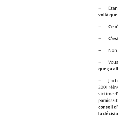
– Etant d
voilà que
– Ce n’é
– C’est
– Non
– Vous ne
que ça all
– J’ai to
2001 réinv
victime d
paraissai
conseil d
la décisi