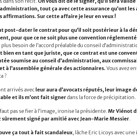
s dans son récit.
On vous dit de le signer, qu’il sera validé
’administration, tout ça avec cette assurance qu’ont les
s affirmations. Sur cette affaire je leur en veux !
 post-dater le contrat pour qu’il soit postérieur à la d
ent, pour que ce ne soit plus une convention réglement
 plus besoin de l’accord préalable du conseil d’administrat
t bien en tant que juriste, que ce contrat est une conven
tée soumise au conseil d’administration, aux commissa
t à l’assemblée générale des actionnaires.
Vous avez e
ça ?
t arrivés avec
leur aura d’avocats réputés, leur image 
able et ils m’ont fait signer
dans la force de précipitation.
ut pas se fier à l’image, ironise la présidente.
Mr Viénot d
z sûrement signé par amitié
avec Jean-Marie Messier
.
uve ça tout à fait scandaleux
, lâche Eric Licoys avec une 