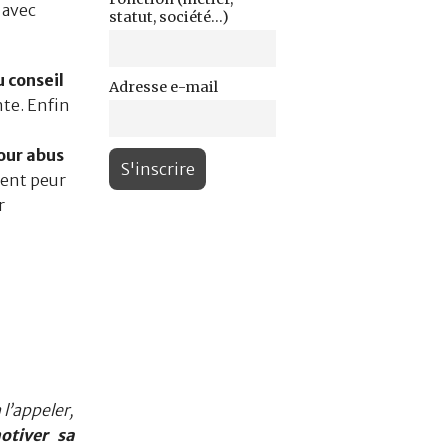
 avec
statut, société...)
 conseil
Adresse e-mail
nte. Enfin
our abus
ient peur
r
l’appeler,
otiver sa