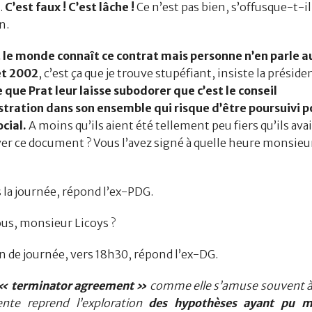
.
C’est faux ! C’est lâche !
Ce n’est pas bien, s’offusque-t-il
n.
e monde connaît ce contrat mais personne n’en parle au
let 2002
, c’est ça que je trouve stupéfiant, insiste la préside
e que Prat leur laisse subodorer que c’est le conseil
tration dans son ensemble qui risque d’être poursuivi p
cial.
A moins qu’ils aient été tellement peu fiers qu’ils ava
er ce document ? Vous l’avez signé à quelle heure monsieu
a journée, répond l’ex-PDG.
s, monsieur Licoys ?
de journée, vers 18h30, répond l’ex-DG.
e « terminator agreement »
comme elle s’amuse souvent à 
ente reprend l’exploration
des hypothèses ayant pu m