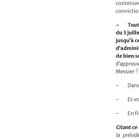
contenue
convictio
– Tout l
du 3 juil
jusqu’à c
d’adminis
de bien so
d’approuv
Messier ?
– Dans l
– Et vou
– En fin 
Citant c
la présid