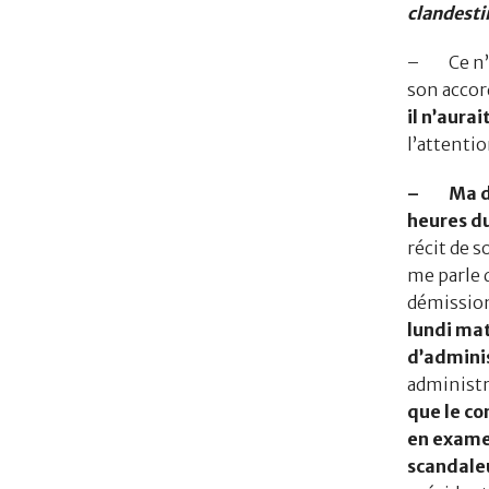
clandesti
– Ce n’ét
son accor
il n’aura
l’attentio
– Ma dém
heures d
récit de 
me parle d
démission
lundi mat
d’adminis
administ
que le co
en examen
scandaleu