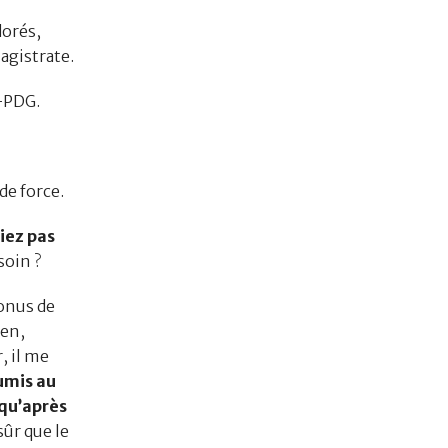
dorés,
magistrate.
x-PDG.
de force.
iez pas
soin ?
onus de
ien,
, il me
umis au
 qu’après
sûr que le