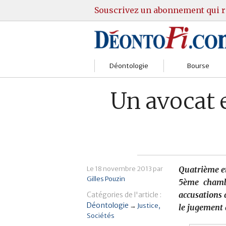
Souscrivez un abonnement qui r
Déontologie
Bourse
Sociétés
Courtiers
Un avocat 
Gestion
Guide Actions
Institutions
Guide Sicav
Marchés
Stratégie
Le
18 novembre 2013
par
Quatrième et
Gilles Pouzin
Relations clients
Marchés
5ème chambr
accusations 
Catégories de l'article :
Réglementation
Pratique et OST
Déontologie
→
Justice
le jugement 
Sociétés
Justice