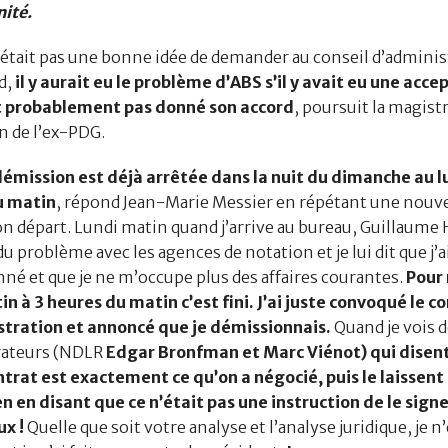
nité.
ait pas une bonne idée de demander au conseil d’adminis
d,
il y aurait eu le problème d’ABS s’il y avait eu une acce
it probablement pas donné son accord
, poursuit la magistr
n de l’ex-PDG.
ission est déjà arrêtée dans la nuit du dimanche au lu
u matin
, répond Jean-Marie Messier en répétant une nouvel
son départ. Lundi matin quand j’arrive au bureau, Guillaum
u problème avec les agences de notation et je lui dit que j’a
né et que je ne m’occupe plus des affaires courantes.
Pour 
in à 3 heures du matin c’est fini. J’ai juste convoqué le co
tration et annoncé que je démissionnais.
Quand je vois 
rateurs (NDLR
Edgar Bronfman et Marc Viénot) qui disent
ntrat est exactement ce qu’on a négocié, puis le laissent
 en disant que ce n’était pas une instruction de le signer
x !
Quelle que soit votre analyse et l’analyse juridique, je n’