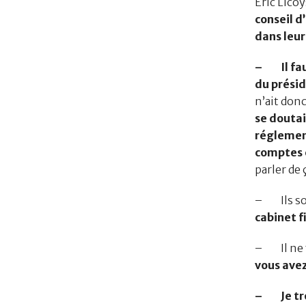
Eric Licoy
conseil d
dans leur
– Il faut
du présid
n’ait donc
se doutai
réglemen
comptes e
parler de 
– Ils son
cabinet fi
– Il ne fa
vous ave
– Je tro