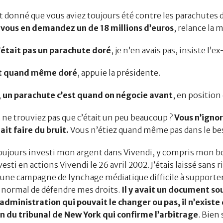
onné que vous aviez toujours été contre les parachutes 
 vous en demandez un de 18 millions d’euros
, relance la 
tait pas un parachute doré
, je n’en avais pas, insiste l’e
 quand même doré
, appuie la présidente.
,
un parachute c’est quand on négocie avant
, en position 
 trouviez pas que c’était un peu beaucoup ?
Vous n’ignor
ait faire du bruit.
Vous n’étiez quand même pas dans le be
ujours investi mon argent dans Vivendi, y compris mon b
esti en actions Vivendi le 26 avril 2002. J’étais laissé sans r
’une campagne de lynchage médiatique difficile à supporter
t normal de défendre mes droits.
Il y avait un document so
’administration qui pouvait le changer ou pas, il n’existe
on du tribunal de New York qui confirme l’arbitrage
. Bien 