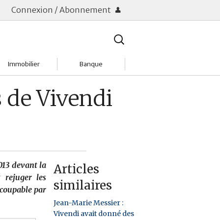
Connexion / Abonnement
Rechercher
:
Immobilier
Banque
Charges
Changer de banque
 de Vivendi
Acheter
Comptes & Livrets
Investir
Emprunter
Location
Frais bancaires
013 devant la
Articles
Tendances
Placements & banques
 rejuger les
similaires
 coupable par
Réclamations
Jean-Marie Messier :
Vivendi avait donné des