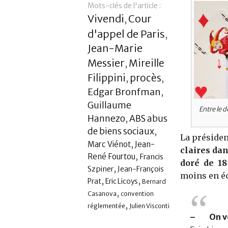
Mots-clés de l'article :
Vivendi
Cour
,
d'appel de Paris
,
Jean-Marie
Messier
Mireille
,
Filippini
procès
,
,
Edgar Bronfman
,
Guillaume
Entre le 
Hannezo
ABS abus
,
de biens sociaux
,
La présiden
,
Marc Viénot
Jean-
claires da
,
René Fourtou
Francis
doré de 18
,
Szpiner
Jean-François
moins en é
,
,
Prat
Eric Licoys
Bernard
,
Casanova
convention
,
réglementée
Julien Visconti
– On vou