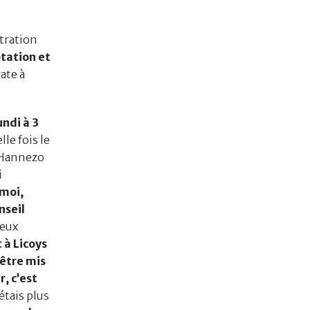
tration
ptation et
ate à
ndi à 3
le fois le
e Hannezo
i
moi,
nseil
deux
 à Licoys
 être mis
, c’est
étais plus