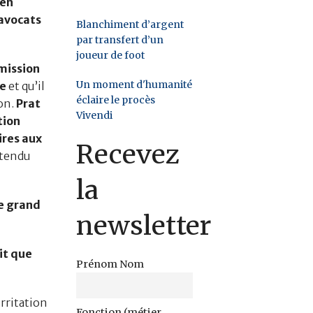
 en
 avocats
Blanchiment d’argent
par transfert d’un
joueur de foot
émission
Un moment d'humanité
ée
et qu’il
éclaire le procès
ion.
Prat
Vivendi
tion
ires aux
Recevez
ntendu
la
de grand
newsletter
it que
Prénom Nom
irritation
Fonction (métier,