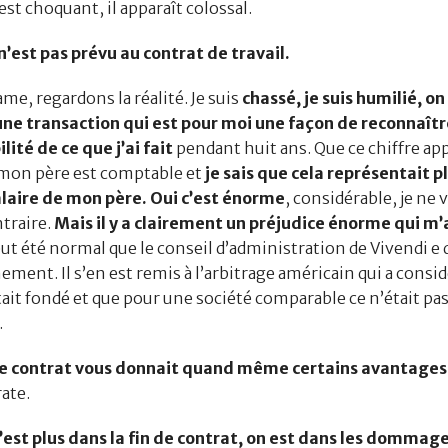
st choquant, il apparaît colossal.
’est pas prévu au contrat de travail.
 regardons la réalité. Je suis
chassé, je suis humilié, o
ne transaction qui est pour moi une façon de reconnaîtr
lité de ce que j’ai fait
pendant huit ans. Que ce chiffre ap
mon père est comptable et
je sais que cela représentait p
alaire de mon père. Oui c’est énorme
, considérable, je ne v
ntraire.
Mais il y a clairement un préjudice énorme qui m’
eut été normal que le conseil d’administration de Vivendi e 
ment. Il s’en est remis à l’arbitrage américain qui a consid
tait fondé et que pour une société comparable ce n’était pa
.
contrat vous donnait quand même certains avantages
ate.
t plus dans la fin de contrat, on est dans les dommage