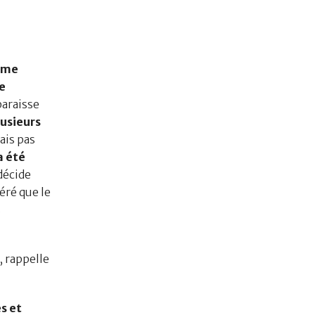
n me
e
paraisse
lusieurs
ais pas
a été
décide
éré que le
s
, rappelle
s et