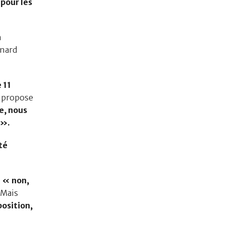
 pour les
n
rnard
 11
e propose
e, nous
 ».
té
e « non,
. Mais
osition,