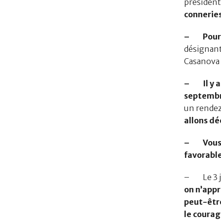
président 
conneries
– Pourta
désignant 
Casanova e
– Il y a 
septemb
un rendez
allons dé
– Vous av
favorable
– Le 3 ju
on n’appr
peut-être
le courag