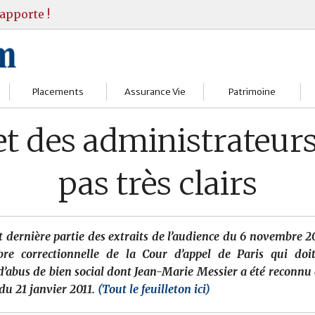
apporte !
Placements
Assurance Vie
Patrimoine
Bourses
Assureurs
Bilan Patrimoine
et des administrateurs
Fonds d’investissments
Choisir
Conseil Gestion
pas très clairs
Assurance vie
Comprendre
Objectifs & stratégie
Livrets
Contrats
Retraite
 dernière partie
des extraits de l’audience du 6 novembre 2
Immobilier
Gérer
Transmission
e correctionnelle de la Cour d’appel de Paris qui doit
d’abus de bien social dont Jean-Marie Messier a été reconnu
Divers
du 21 janvier 2011.
(Tout le feuilleton ici)