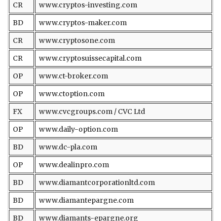
CR
www.cryptos-investing.com
BD
www.cryptos-maker.com
CR
www.cryptosone.com
CR
www.cryptosuissecapital.com
OP
www.ct-broker.com
OP
www.ctoption.com
FX
www.cvcgroups.com / CVC Ltd
OP
www.daily-option.com
BD
www.dc-pla.com
OP
www.dealinpro.com
BD
www.diamantcorporationltd.com
BD
www.diamantepargne.com
BD
www.diamants-epargne.org