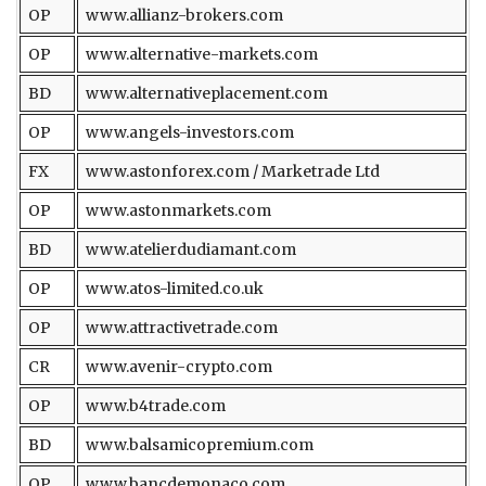
OP
www.allianz-brokers.com
OP
www.alternative-markets.com
BD
www.alternativeplacement.com
OP
www.angels-investors.com
FX
www.astonforex.com / Marketrade Ltd
OP
www.astonmarkets.com
BD
www.atelierdudiamant.com
OP
www.atos-limited.co.uk
OP
www.attractivetrade.com
CR
www.avenir-crypto.com
OP
www.b4trade.com
BD
www.balsamicopremium.com
OP
www.bancdemonaco.com