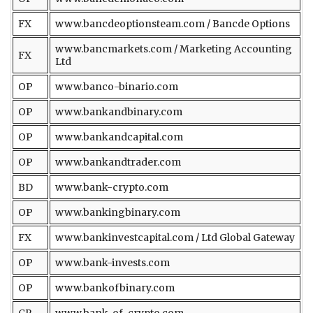
FX
www.bancdeoptionsteam.com / Bancde Options
www.bancmarkets.com / Marketing Accounting
FX
Ltd
OP
www.banco-binario.com
OP
www.bankandbinary.com
OP
www.bankandcapital.com
OP
www.bankandtrader.com
BD
www.bank-crypto.com
OP
www.bankingbinary.com
FX
www.bankinvestcapital.com / Ltd Global Gateway
OP
www.bank-invests.com
OP
www.bankofbinary.com
CR
www.bank-of-crypto.com