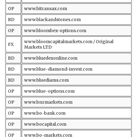
OP
www.bitransax.com
BD
www.blackandstones.com
OP
www.bloombex-options.com
www.bloomcapitalmarkets.com / Original
FX
Markets LTD
BD
www.bluedexonline.com
BD
www.blue-diamond-invest.com
BD
www.bluediams.com
OP
www.blue-options.com
OP
www.bnrmarkets.com
OP
www.bo-bank.com
OP
www.bocapital.com
OP
www.bo-markets.com