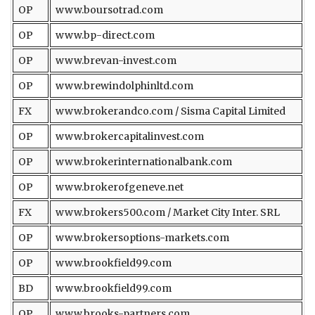
OP
www.boursotrad.com
OP
www.bp-direct.com
OP
www.brevan-invest.com
OP
www.brewindolphinltd.com
FX
www.brokerandco.com / Sisma Capital Limited
OP
www.brokercapitalinvest.com
OP
www.brokerinternationalbank.com
OP
www.brokerofgeneve.net
FX
www.brokers500.com / Market City Inter. SRL
OP
www.brokersoptions-markets.com
OP
www.brookfield99.com
BD
www.brookfield99.com
OP
www.brooks-partners.com