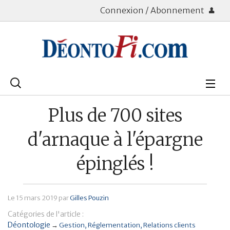
Connexion / Abonnement
Rechercher
:
Déontologie
Plus de 700 sites
Bourse
d'arnaque à l'épargne
Placements
épinglés !
Assurance Vie
Le
15 mars 2019
par
Gilles Pouzin
Patrimoine
Catégories de l'article :
Immobilier
Déontologie
→
Gestion
Réglementation
Relations clients