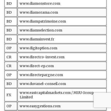
BD
www.diamonstore.com
BD
www.diamorama.com
BD
www.diampatrimoine.com
BD
www.diamselection.com
BD
www.diamsinvest.fr
OP
www.digitoption.com
CR
www.directco-invest.com
CR
www.direct-ep.com
OP
www.directepargne.com
BD
www.duvanel-conseil.com
www.eastcapitalmarkets.com / MUU Group
FX
Limited
OP
www.easygestions.com