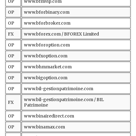
OP
www.bfmvip.com
OP
www.bforbinary.com
OP
www.bforbroker.com
FX
www.bforex.com / BFOREX Limited
OP
www.bforoption.com
OP
www.bfxoption.com
OP
www.bhmmarket.com
OP
www.bigoption.com
OP
www.bil-gestionpatrimoine.com
www.bil-gestionpatrimoine.com / BIL
FX
Patrimoine
OP
www.binairedirect.com
OP
www.binamax.com