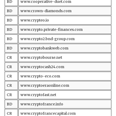
BD
www.cooperative-duet.com
BD
www.crown-diamonds.com
BD
www.crypteo.io
BD
www.crypto.private-finances.com
BD
www.crypto2.bnd-group.com
BD
www.cryptobankweb.com
CR
www.cryptobourse.net
CR
www.cryptocash24.com
CR
www.crypto-eco.com
CR
www.cryptoeraonline.com
CR
www.cryptofast.net
BD
www.cryptofrance.info
CR
www.cryptofrancecapital.com