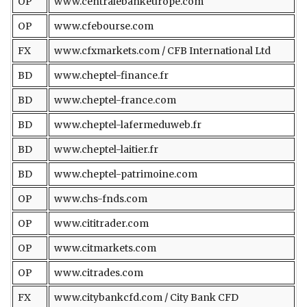
OP
www.centralebankeurope.com
OP
www.cfebourse.com
FX
www.cfxmarkets.com / CFB International Ltd
BD
www.cheptel-finance.fr
BD
www.cheptel-france.com
BD
www.cheptel-lafermeduweb.fr
BD
www.cheptel-laitier.fr
BD
www.cheptel-patrimoine.com
OP
www.chs-fnds.com
OP
www.cititrader.com
OP
www.citmarkets.com
OP
www.citrades.com
FX
www.citybankcfd.com / City Bank CFD