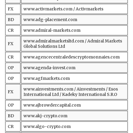
FX
www.activmarkets.com / Activmarkets
BD
www.adg-placement.com
CR
www.admiral-markets.com
www.admiralmarketsltd.com / Admiral Markets
FX
Global Solutions Ltd
CR
www.agencecentraledescryptomonnaies.com
OP
www.agenda-invest.com
OP
www.agfmarkets.com
www.ainvestments.com / Ainvestments / Esos
FX
International Ltd / Kadeky International S.R.O
OP
www.ajbrowdercapital.com
BD
www.akj-crypto.com
CR
www.algo-crypto.com