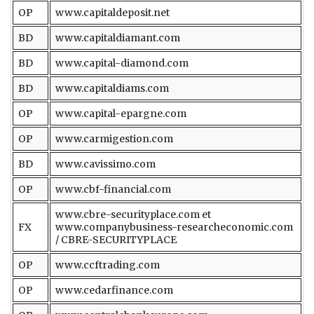
OP
www.capitaldeposit.net
BD
www.capitaldiamant.com
BD
www.capital-diamond.com
BD
www.capitaldiams.com
OP
www.capital-epargne.com
OP
www.carmigestion.com
BD
www.cavissimo.com
OP
www.cbf-financial.com
www.cbre-securityplace.com et
FX
www.companybusiness-researcheconomic.com
/ CBRE-SECURITYPLACE
OP
www.ccftrading.com
OP
www.cedarfinance.com