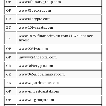
OP
www.01binarygroup.com
OP
www.01broker.com
CR
www.01crypto.com
BD
www.101-carats.com
www.1875-financeinvest.com / 1875 Finance
FX
Invest
OP
www.2251ws.com
OP
inwww.24hcapital.com
CR
www.365crypto.com
CR
www.365globalmarket.com
BD
www.4cpatrimoine.com
OP
www.4investcapital.com
OP
www.4u-groups.com