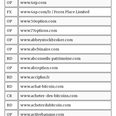
OP
www.4xp.com
FX
www.4xp.com/fr / Forex Place Limited
OP
www.50option.com
OP
www.77options.com
OP
www.abbeystockbroker.com
OP
www.abcbinaire.com
BD
www.abconseils-patrimoine.com
OP
www.abroption.com
BD
www.acciplus.fr
BD
www.achat-bitcoin.com
CR
www.acheter-des-bitcoins.com
BD
www.acheterdubitcoin.com
OP
www.activebanque.com