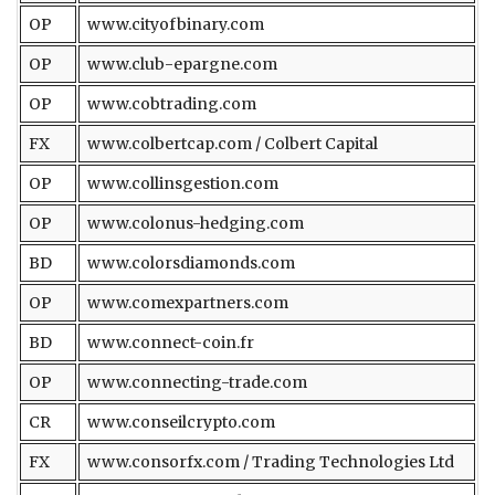
OP
www.cityofbinary.com
OP
www.club-epargne.com
OP
www.cobtrading.com
FX
www.colbertcap.com / Colbert Capital
OP
www.collinsgestion.com
OP
www.colonus-hedging.com
BD
www.colorsdiamonds.com
OP
www.comexpartners.com
BD
www.connect-coin.fr
OP
www.connecting-trade.com
CR
www.conseilcrypto.com
FX
www.consorfx.com / Trading Technologies Ltd