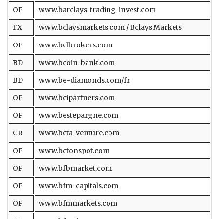
OP
www.barclays-trading-invest.com
FX
www.bclaysmarkets.com / Bclays Markets
OP
www.bclbrokers.com
BD
www.bcoin-bank.com
BD
www.be-diamonds.com/fr
OP
www.beipartners.com
OP
www.bestepargne.com
CR
www.beta-venture.com
OP
www.betonspot.com
OP
www.bfbmarket.com
OP
www.bfm-capitals.com
OP
www.bfmmarkets.com