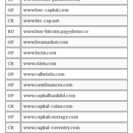
OP
www.bse-capital.com
CR
www.btc-cap.net
BD
www.buy-bitcoin.pagedemo.co
OP
www.bvamarket.com
OP
www.byrix.com
CR
www.c4iex.com
OP
www.callwinfx.com
OP
www.camfinances.com
OP
www.capitalbankltd.com
CR
www.capital-coins.com
OP
www.capitalcourtage.com
CR
www.capital-coventry.com